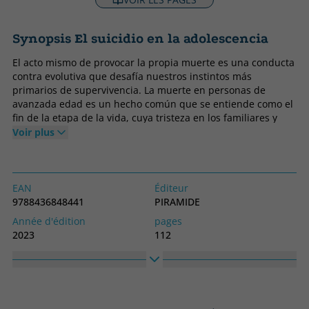
Synopsis El suicidio en la adolescencia
El acto mismo de provocar la propia muerte es una conducta
contra evolutiva que desafía nuestros instintos más
primarios de supervivencia. La muerte en personas de
avanzada edad es un hecho común que se entiende como el
fin de la etapa de la vida, cuya tristeza en los familiares y
amigos que le sobreviven provoca gran dolor. Ese dolor se
Voir plus
acrecienta cuando la muerte de ese familiar o amigo es
prematura, y en el caso de los padres del fallecido se sienten
responsables y ven la pérdida como un fracaso y con un
sentimiento de gran culpabilidad. Es una de las experiencias
EAN
Éditeur
más duras, difíciles y dolorosas que puede sufrir el ser
9788436848441
PIRAMIDE
humano. Cuando la muerte de una persona joven ha sido
Année d'édition
pages
causada por propia voluntad y no por causas ajenas, todo el
2023
112
sentimiento de desesperación y frustración se acompaña del
Obligatoire
langage
de impotencia y duda de si pudieron haber hecho algo para
Couverture souple ou poche
Espagnol
impedir que ese joven decidiera suicidarse. Cuando se
produce un hecho así en el entorno escolar la actuación de
Collection
Haute
los docentes es fundamental, pero muchas veces no saben
Manuales prácticos
230