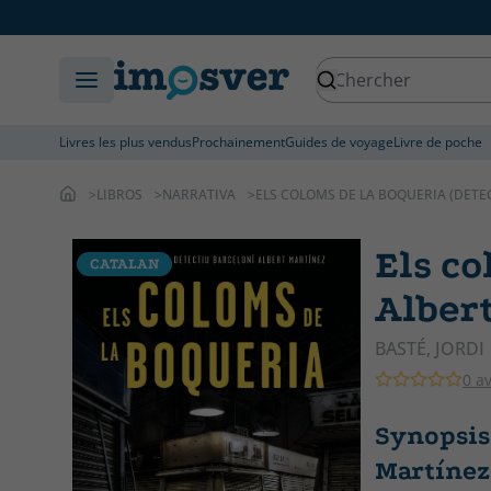
Livres les plus vendus
Prochainement
Guides de voyage
Livre de poche
LIBROS
NARRATIVA
ELS COLOMS DE LA BOQUERIA (DETE
Els co
CATALAN
Albert
BASTÉ, JORDI
0 av
Synopsis 
Martínez