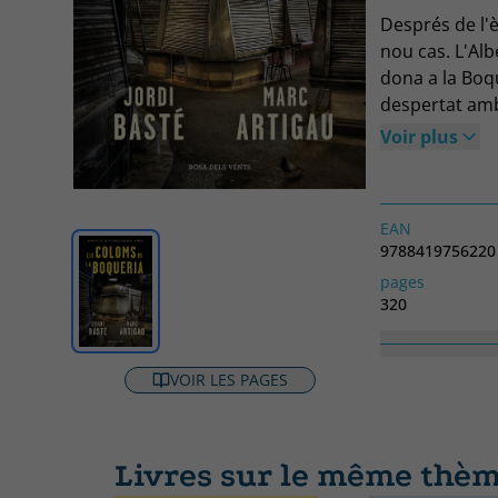
Després de l'
nou cas. L'Al
dona a la Boqu
despertat amb
un dia tranqui
Voir plus
quedat tenyit 
Romea, serà un
Martínez, el s
EAN
hereu del Car
9788419756220
i la traïció, e
pages
320
Collection
NARRATIVA
VOIR LES PAGES
Livres sur le même thè