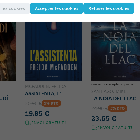
CATALAN
CATALAN
 les cookies
Accepter les cookies
Refuser les cookies
Couverture souple ou poche
MCFADDEN, FREIDA
SANTIAGO, MIKEL
ASSISTENTA, L'
UDÍ
LA NOIA DEL LLAC
20.90 €
5% DTO
24.90 €
5% DTO
19.85 €
23.65 €
ENVOI GRATUIT!
ENVOI GRATUIT!