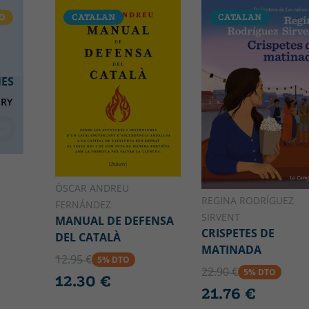
O
CATALAN
CATALAN
NES
NRY
O
ÒSCAR ANDREU
REGINA RODRÍGUEZ
FERNÁNDEZ
SIRVENT
MANUAL DE DEFENSA
CRISPETES DE
DEL CATALÀ
MATINADA
12.95 €
5% DTO
22.90 €
5% DTO
12.30 €
21.76 €