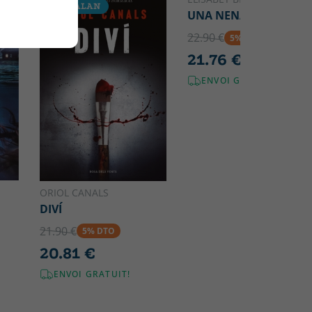
CATALAN
CATALAN
UNA NENA BONA
22.90 €
5% DTO
21.76 €
ENVOI GRATUIT!
ORIOL CANALS
DIVÍ
21.90 €
5% DTO
20.81 €
ENVOI GRATUIT!