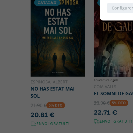
CATALAN
CATALAN
Configurer
Couverture rigide
ESPINOSA, ALBERT
COIA VALLS
NO HAS ESTAT MAI
EL SOMNI DE GA
SOL
23.90 €
5% DTO
21.90 €
5% DTO
22.71 €
20.81 €
ENVOI GRATUIT!
ENVOI GRATUIT!