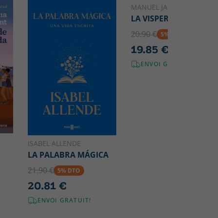
MANUEL JABOIS
LA VISPERA
20.90 €
5% DTO
19.85 €
ENVOI GRATUIT!
ISABEL ALLENDE
LA PALABRA MÁGICA
21.90 €
5% DTO
20.81 €
ENVOI GRATUIT!