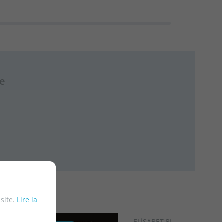
re
 site.
Lire la
ELÍSABET BENAVENT