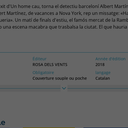
èxit d'Un home cau, torna el detectiu barceloní Albert Mart
bert Martínez, de vacances a Nova York, rep un missatge: «
eria». Un matí de finals d'estiu, el famós mercat de la Ram
 una escena macabra que trasbalsa la ciutat. El que hauria 
l en un dels racons més acolorits i bulliciosos del centre de
per la sang d'un crim esfereïdor. A pocs metres, l'emblemàt
 dels escenaris de l'acció absorbent d'aquesta novel·la. L'
ingular detectiu creat per Marc Artigau i Jordi Basté, bon viv
Éditeur
Année d'édition
valho de Vázquez Montalbán, es troba immers en un cas en 
ROSA DELS VENTS
2018
l talent i l'enveja es combinen fins desembocar a un final frenè
Obligatoire
langage
Couverture souple ou poche
Catalan
Haute
Largeur
228
150
me