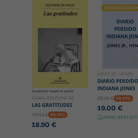
DESCATALOGAD
DIARIO
PERDIDO
INDIANA JO
JONES JR., HE
JONES JR., HENRY
DIARIO PERDID
INDIANA JONES
Couverture souple ou poche
VIGAN, DELPHINE DE
20.00 €
5% DTO
LAS GRATITUDES
19.00 €
19.90 €
5% DTO
ENVOI GRATUIT!
18.90 €