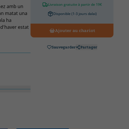
Livraison gratuite à partir de 19€
ínez amb un
Han matat una
Disponible (1-3 jours dalai)
bla ha
d'haver estat
Ajouter au chariot
 Barcelona, ha
ic teatre
Albert
Sauvegarder
Partager
ant i seductor,
què l'amistat
tic.