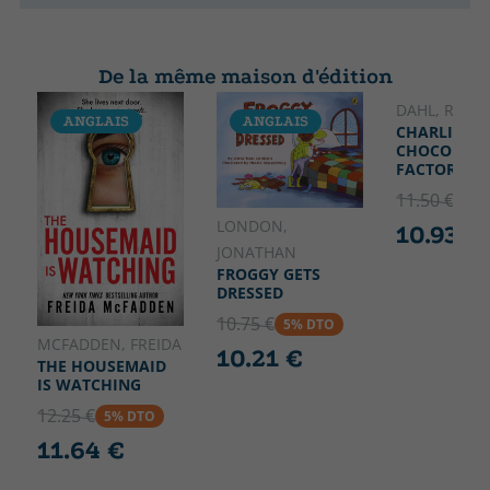
De la même maison d'édition
DAHL, ROAL
ANGLAIS
ANGLAIS
ANGLAIS
CHARLIE AN
CHOCOLATE
FACTORY
11.50 €
5% 
LONDON,
10.93 €
JONATHAN
FROGGY GETS
DRESSED
10.75 €
5% DTO
MCFADDEN, FREIDA
10.21 €
THE HOUSEMAID
IS WATCHING
12.25 €
5% DTO
11.64 €