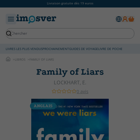
Livraison gratuite dès 19 euros
LIVRES LES PLUS VENDUS
PROCHAINEMENT
GUIDES DE VOYAGE
LIVRE DE POCHE
LIBROS
FAMILY OF LIARS
Family of Liars
LOCKHART, E.
0 avis
ANGLAIS