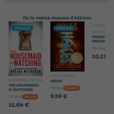
De la même maison d'édition
LONDON,
ANGLAIS
ANGLAIS
ANGLAIS
JONATHAN
FROGGY GET
DRESSED
10.75 €
5% 
10.21 €
LOUIS SACHAR
MCFADDEN, FREIDA
HOLES
THE HOUSEMAID
10.10 €
5% DTO
IS WATCHING
9.59 €
12.25 €
5% DTO
11.64 €