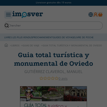
Livraison gratuite dès 19 euros
LIVRES LES PLUS VENDUS
PROCHAINEMENT
GUIDES DE VOYAGE
LIVRE DE POCHE
LIBROS
GUIAS DE VIAJE
GUIA TOTAL TURÍSTICA Y MONUMENTAL DE OVIEDO
Guia total turística y
monumental de Oviedo
GUTIÉRREZ CLAVEROL, MANUEL
0 avis