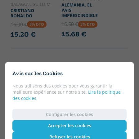
BALAGUE, GUILLEM
ALEMANIA, EL
PAIS
CRISTIANO
IMPRESCINDIBLE
RONALDO
16.50 €
16.00 €
5% DTO
5% DTO
15.68 €
15.20 €
Avis sur les Cookies
Nous utilisons des cookies pour vous garantir la
meilleure expérience sur notre site.
Lire la politique
des cookies
.
Configurer les cookies
Accepter les cookies
Refuser les cookies