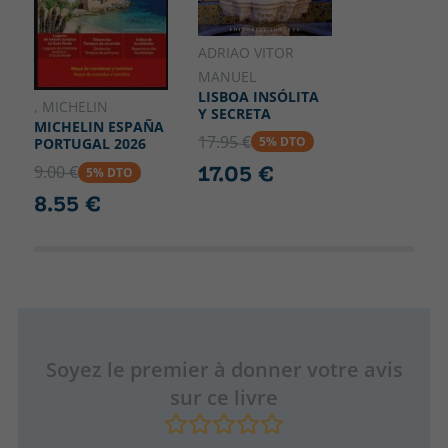
ADRIAO VITOR
MANUEL
LISBOA INSÓLITA
, MICHELIN
Y SECRETA
MICHELIN ESPAÑA
17.95 €
5% DTO
PORTUGAL 2026
17.05 €
9.00 €
5% DTO
8.55 €
Soyez le premier à donner votre avis
sur ce livre