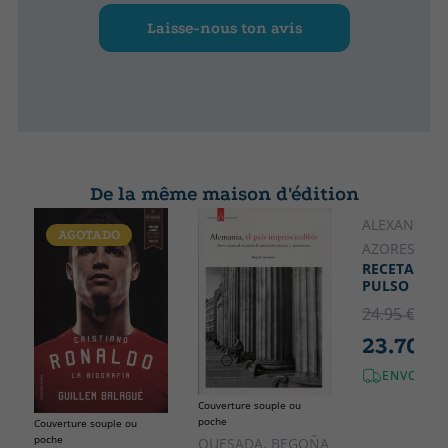
Laisse-nous ton avis
De la même maison d'édition
ALEXANDRA
AGOTADO
AZORES
RECETAS CO
PULSO
24.95 €
5% 
23.70 €
ENVOI GR
Couverture souple ou
poche
Couverture souple ou
poche
QUESADA, BEGOÑA