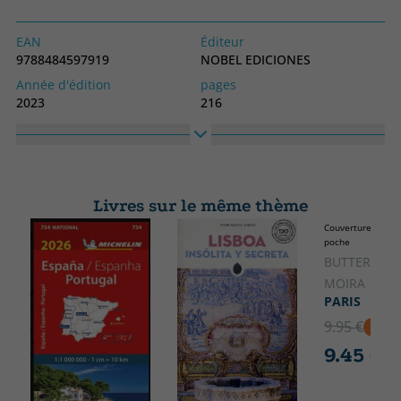
EAN
Éditeur
9788484597919
NOBEL EDICIONES
Année d'édition
pages
2023
216
Obligatoire
langage
Couverture souple ou poche
Espagnol
Collection
Haute
SIN COLECCION
210
Livres sur le même thème
Largeur
Couverture soupl
150
poche
BUTTERFIELD
MOIRA
PARIS
9.95 €
5% D
9.45 €