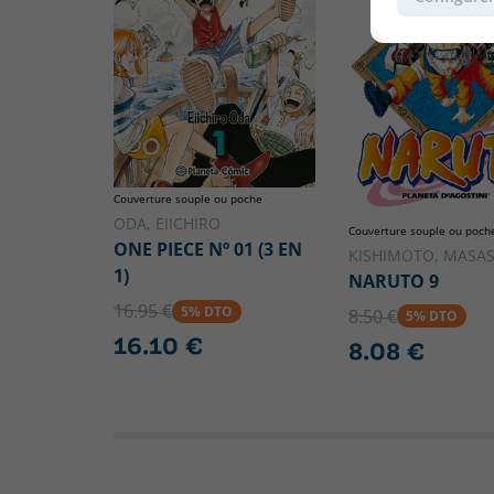
Couverture souple ou poche
ODA, EIICHIRO
Couverture souple ou poch
ONE PIECE Nº 01 (3 EN
KISHIMOTO, MASAS
1)
NARUTO 9
16.95 €
5% DTO
8.50 €
5% DTO
16.10 €
8.08 €