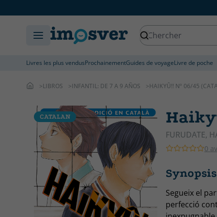
Livres les plus vendus
Prochainement
Guides de voyage
Livre de poche
LIBROS
INFANTIL: DE 7 A 9 AÑOS
HAIKYÛ!! Nº 06/45 (CAT
Haikyû
CATALAN
FURUDATE, H
0 av
Synopsis 
Segueix el par
perfecció cont
inexpugnable, 