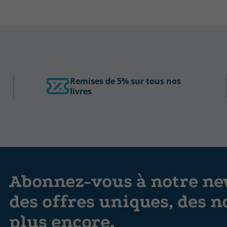
Remises de 5% sur tous nos
livres
Abonnez-vous à notre new
des offres uniques, des n
plus encore.