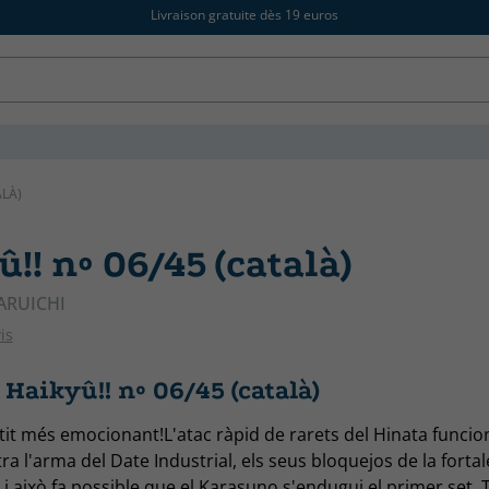
Livraison gratuite dès 19 euros
ALÀ)
!! nº 06/45 (català)
ARUICHI
is
Haikyû!! nº 06/45 (català)
tit més emocionant!L'atac ràpid de rarets del Hinata funcion
ra l'arma del Date Industrial, els seus bloquejos de la forta
i això fa possible que el Karasuno s'endugui el primer set. 