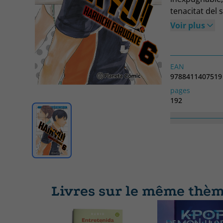
tenacitat del
defensiva del 
Voir plus
sense adonar-
EAN
9788411407519
pages
192
Collection
Manga Shonen
Livres sur le même thè