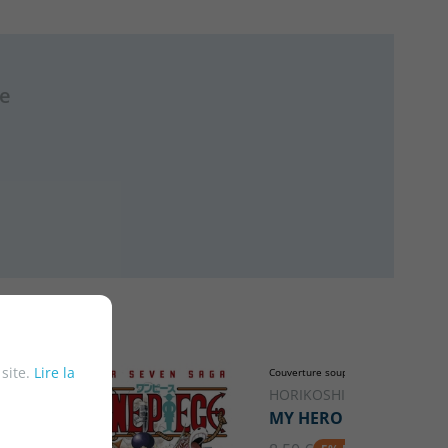
re
 site.
Lire la
Couverture souple ou poche
HORIKOSHI, KOHEI
MY HERO ACADEMIA