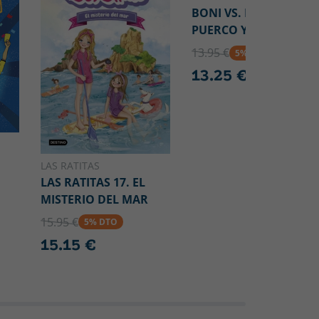
BONI VS. MONO EN
PUERCO Y ALMA
13.95 €
5% DTO
13.25 €
LAS RATITAS
LAS RATITAS 17. EL
MISTERIO DEL MAR
15.95 €
5% DTO
15.15 €