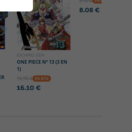
8.50 €
5% DTO
8.08 €
EIICHIRO ODA
ONE PIECE Nº 13 (3 EN
1)
ER
16.95 €
5% DTO
16.10 €