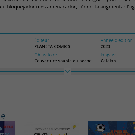
 seu bloquejador més amenaçador, l'Aone, fa augmentar l'a
Date Industrial! Mentrestant, el Karasuno arriba al punt de 
se'n!
Éditeur
Année d'édition
PLANETA COMICS
2023
Obligatoire
langage
Couverture souple ou poche
Catalan
Haute
Largeur
177
111
me