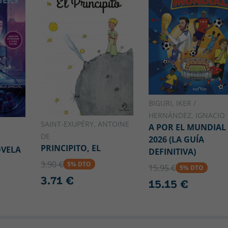
BIGURI, IKER /
HERNÁNDEZ, IGNACIO
SAINT-EXUPÉRY, ANTOINE
A POR EL MUNDIAL
DE
2026 (LA GUÍA
PRINCIPITO, EL
OVELA
DEFINITIVA)
3.90 €
5% DTO
15.95 €
5% DTO
3.71 €
15.15 €