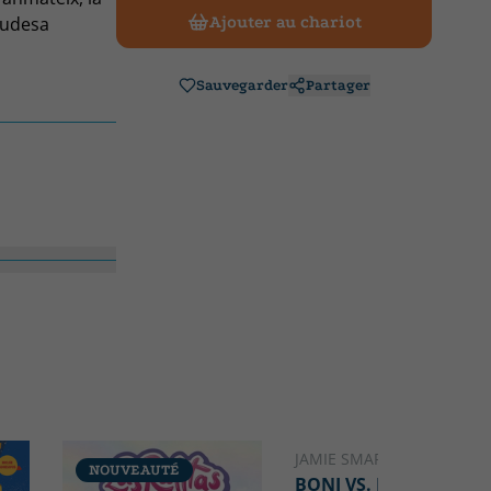
gudesa
Ajouter au chariot
partit gairebé
Sauvegarder
Partager
JAMIE SMART
NOUVEAUTÉ
NOUVEAUTÉ
BONI VS. MONO 8.