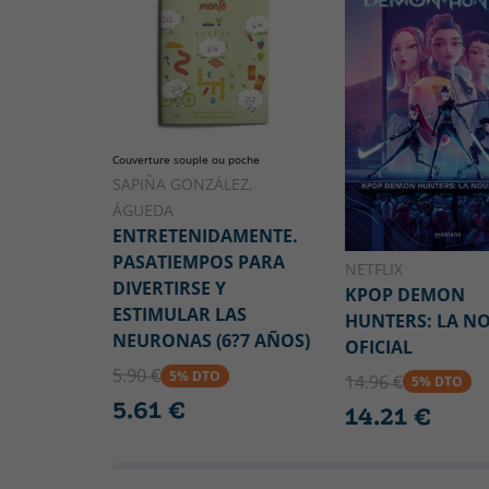
Couverture souple ou poche
SAPIÑA GONZÁLEZ,
ÁGUEDA
ENTRETENIDAMENTE.
PASATIEMPOS PARA
NETFLIX
DIVERTIRSE Y
KPOP DEMON
ESTIMULAR LAS
HUNTERS: LA N
NEURONAS (6?7 AÑOS)
OFICIAL
5.90 €
5% DTO
14.96 €
5% DTO
5.61 €
14.21 €