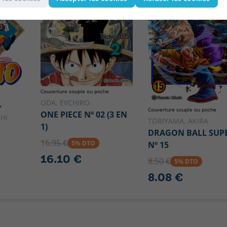
Couverture souple ou poche
ODA, EIICHIRO
e
Couverture souple ou poche
ONE PIECE Nº 02 (3 EN
HI
TORIYAMA, AKIRA
1)
DRAGON BALL SUP
16.95 €
5% DTO
Nº 15
16.10 €
8.50 €
5% DTO
8.08 €