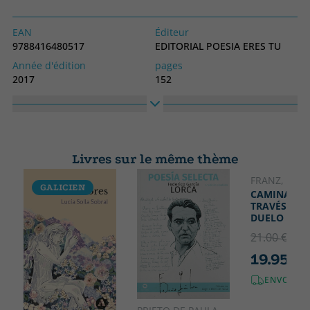
EAN
Éditeur
9788416480517
EDITORIAL POESIA ERES TU
Année d'édition
pages
2017
152
Obligatoire
langage
Couverture souple ou poche
Espagnol
N° collection
Collection
II
POESIA
Livres sur le même thème
Haute
Largeur
210
148
FRANZ, LOLA
GALICIEN
CAMINANDO
TRAVÉS DEL
DUELO
21.00 €
5% 
19.95 €
ENVOI GR