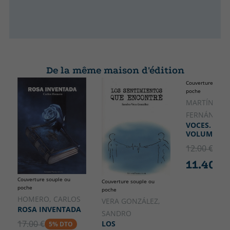
De la même maison d'édition
Couverture soupl
poche
MARTÍNEZ
FERNÁNDEZ,
VOCES. (SER 
VOLUMEN I
12.00 €
5% 
11.40 €
Couverture souple ou
Couverture souple ou
poche
poche
HOMERO, CARLOS
VERA GONZÁLEZ,
ROSA INVENTADA
SANDRO
17.00 €
LOS
5% DTO