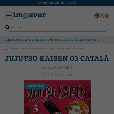
Livraison gratuite dès 19 euros
LIVRES LES PLUS VENDUS
PROCHAINEMENT
GUIDES DE VOYAGE
LIVRE DE POCHE
LIBROS
INFANTIL Y JUVENIL
JUJUTSU KAISEN 03 CATALÀ
JUJUTSU KAISEN 03 CATALÀ
GEGE AKUTAMI
0 avis
CATALAN