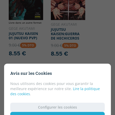
Livre dans un autre format
GEGE AKUTAMI
GEGE AKUTAMI
JUJUTSU
JUJUTSU KAISEN
KAISEN:GUERRA
01 (NUEVO PVP)
DE HECHICEROS
9.00 €
9.00 €
5% DTO
5% DTO
8.55 €
8.55 €
Avis sur les Cookies
Nous utilisons des cookies pour vous garantir la
meilleure expérience sur notre site.
Lire la politique
des cookies
.
Configurer les cookies