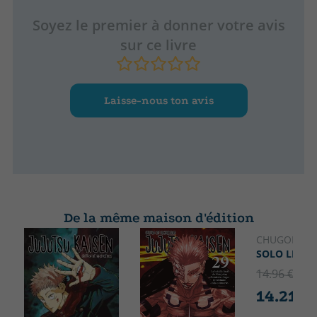
Soyez le premier à donner votre avis
sur ce livre
Laisse-nous ton avis
De la même maison d'édition
CHUGONG
SOLO LEVEL
14.96 €
5% 
14.21 €