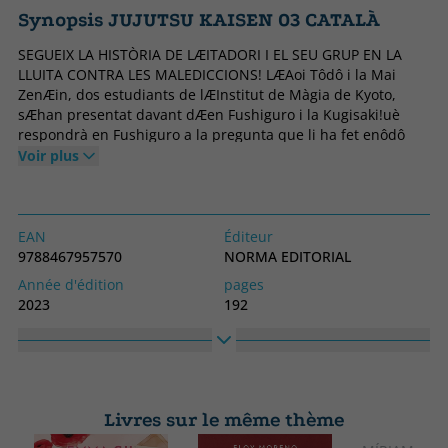
Synopsis JUJUTSU KAISEN 03 CATALÀ
SEGUEIX LA HISTÒRIA DE LÆITADORI I EL SEU GRUP EN LA
LLUITA CONTRA LES MALEDICCIONS! LÆAoi Tôdô i la Mai
ZenÆin, dos estudiants de lÆInstitut de Màgia de Kyoto,
sÆhan presentat davant dÆen Fushiguro i la Kugisaki!uè
respondrà en Fushiguro a la pregunta que li ha fet enôdô
sobre com li agraden les dones Per la seva banda, lÆItadori
Voir plus
es troba en ple entrenament, i amb lÆobjectiu de practicarl
combat real... anirà a lÆescenari dÆun incident provocat per
una maledicció!
EAN
Éditeur
9788467957570
NORMA EDITORIAL
Année d'édition
pages
2023
192
Obligatoire
langage
Livre dans un autre format
Catalan
N° collection
Collection
3
JUJUTSU KAISEN
Livres sur le même thème
Largeur