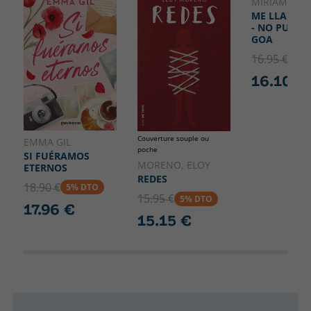
110
MÍRIAM TIR
NOUVEA
ME LLAMO 
- NO PUEDO
GOA
16.95 €
5% 
16.10 €
Couverture souple ou
EMMA GIL
poche
SI FUÉRAMOS
MORENO, ELOY
ETERNOS
REDES
18.90 €
5% DTO
15.95 €
5% DTO
17.96 €
15.15 €