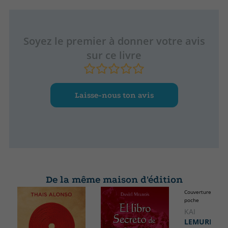
Soyez le premier à donner votre avis
sur ce livre
Laisse-nous ton avis
De la même maison d'édition
Couverture soupl
poche
KAI
LEMURIA