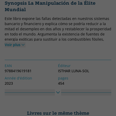
Synopsis La Manipulación de la Élite
Mundial
Este libro expone las fallas detectadas en nuestros sistemas
bancario y financiero y explica cómo se podría reducir a la
mitad el desempleo en dos años y restablecer la prosperidad
en todo el mundo. Argumenta la existencia de fuentes de
energía exóticas para sustituir a los combustibles fósiles,
insta a una movilización mundial inmediata para sustituir la
Voir plus
fuente de energía en cada coche, camión, tractor, barco,
avión y casa de la Tierra en siete años, en un esfuerzo
desesperado por salvar al planeta de un mayor
sobrecalentamiento. El libro arre mete contra el secretismo
EAN
Éditeur
gubernamental y contra más de 65 años de supuestas
9788419619181
ISTHAR LUNA-SOL
mentiras y desinformación, y exige que se revele todo lo que
Année d'édition
pages
saben sobre los visitantes de otros mundos y su tecnología,
2023
454
así como el alcance de su colaboración, incluidos los
Obligatoire
langage
tratados que puedan haber firmado.
Couverture souple ou poche
Espagnol
Collection
Haute
SIN COLECCION
210
Livres sur le même thème
Largeur