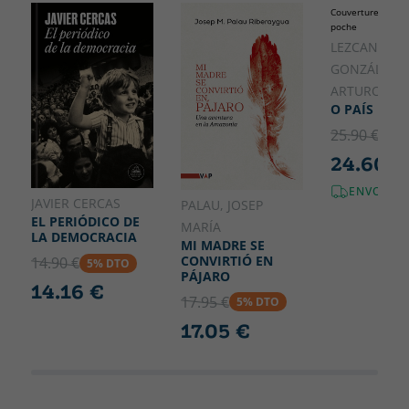
Couverture soupl
140
poche
GALICIE
LEZCANO
GONZÁLEZ,
ARTURO
O PAÍS INVI
25.90 €
5% 
24.60 €
ENVOI GR
JAVIER CERCAS
PALAU, JOSEP
EL PERIÓDICO DE
MARÍA
LA DEMOCRACIA
MI MADRE SE
CONVIRTIÓ EN
14.90 €
5% DTO
PÁJARO
14.16 €
17.95 €
5% DTO
17.05 €