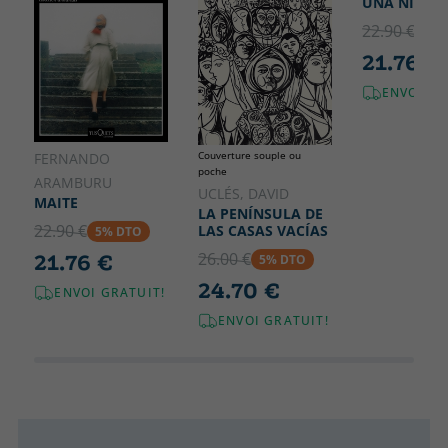
UNA NIÑA 
22.90 €
5% 
21.76 €
ENVOI GR
Couverture souple ou
FERNANDO
poche
ARAMBURU
UCLÉS, DAVID
MAITE
LA PENÍNSULA DE
22.90 €
LAS CASAS VACÍAS
5% DTO
26.00 €
21.76 €
5% DTO
24.70 €
ENVOI GRATUIT!
ENVOI GRATUIT!