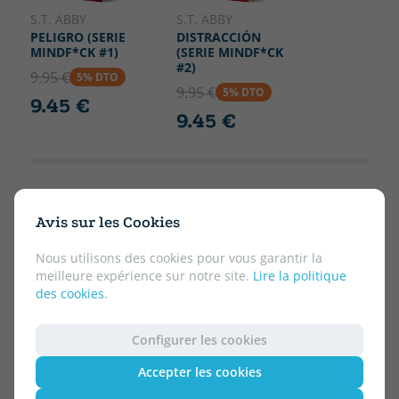
S.T. ABBY
S.T. ABBY
PELIGRO (SERIE
DISTRACCIÓN
MINDF*CK #1)
(SERIE MINDF*CK
#2)
9.95 €
5% DTO
9.95 €
5% DTO
9.45 €
9.45 €
Avis sur les Cookies
Nous utilisons des cookies pour vous garantir la
meilleure expérience sur notre site.
Lire la politique
des cookies
.
Configurer les cookies
Accepter les cookies