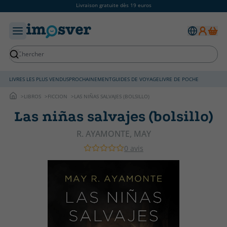
Livraison gratuite dès 19 euros
LIVRES LES PLUS VENDUS
PROCHAINEMENT
GUIDES DE VOYAGE
LIVRE DE POCHE
LIBROS
FICCION
LAS NIÑAS SALVAJES (BOLSILLO)
Las niñas salvajes (bolsillo)
R. AYAMONTE, MAY
0 avis