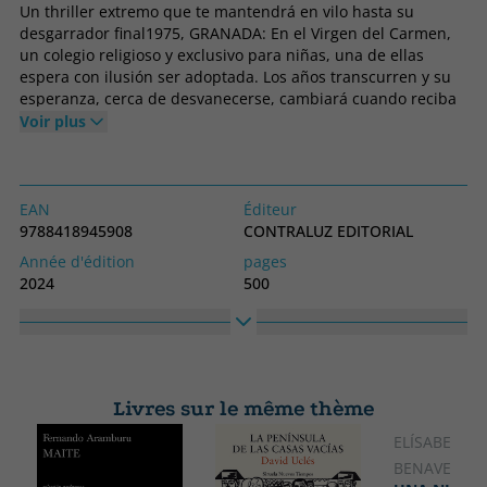
Un thriller extremo que te mantendrá en vilo hasta su
desgarrador final1975, GRANADA: En el Virgen del Carmen,
un colegio religioso y exclusivo para niñas, una de ellas
espera con ilusión ser adoptada. Los años transcurren y su
esperanza, cerca de desvanecerse, cambiará cuando reciba
el aviso de que una familia está interesada en ella.2017, UN
Voir plus
BRUTAL ASESINATO: Jimena Cruz, una periodista en horas
bajas, recibirá la noticia de que un cuerpo sin vida ha
aparecido en el Albaicín. Cuando acude a la escena,
descubre que pertenece a María, quien fue su maestra en la
EAN
Éditeur
infancia y a quien consideraba su segunda madre. Hugo, su
9788418945908
CONTRALUZ EDITORIAL
amante y uno de los oficiales al cargo de la investigación,
Année d'édition
pages
intentará mantenerla al margen. Pero para Jimena, el caso
2024
500
acaba de convertirse en personal y nada ni nadie podrá
Obligatoire
langage
detenerla.Y UNA REVELACIÓN QUE LO CAMBIARÁ TODO:
Couverture souple ou poche
Espagnol
Cuando el pasado irrumpe en el presente y los secretos que
se creían enterrados salen a la luz, las vidas de todos los
N° collection
Collection
personajes que transitan esta novela cambiarán para
12
Contraluz Bolsillo
siempre.
Livres sur le même thème
Haute
Largeur
200
130
ELÍSABET
BENAVENT