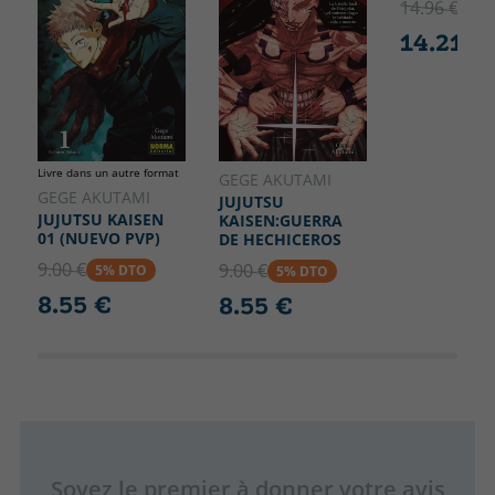
14.96 €
5% 
14.21 €
Livre dans un autre format
GEGE AKUTAMI
GEGE AKUTAMI
JUJUTSU
JUJUTSU KAISEN
KAISEN:GUERRA
01 (NUEVO PVP)
DE HECHICEROS
9.00 €
9.00 €
5% DTO
5% DTO
8.55 €
8.55 €
Soyez le premier à donner votre avis