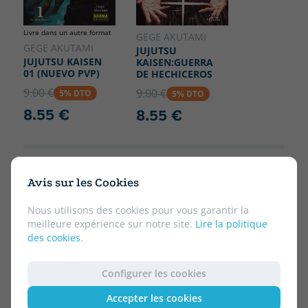
Livre dans un autre format
GEGE AKUTAMI
GEGE AKUTAMI
JUJUTSU
JUJUTSU KAISEN
KAISEN:GUERRA
01 (NUEVO PVP)
DE HECHICEROS
9.00 €
9.00 €
5% DTO
5% DTO
8.55 €
8.55 €
Avis sur les Cookies
Nous utilisons des cookies pour vous garantir la
meilleure expérience sur notre site.
Lire la politique
des cookies
.
Configurer les cookies
Accepter les cookies