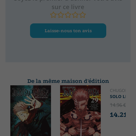
sur ce livre
Laisse-nous ton avis
De la même maison d'édition
CHUGONG
SOLO LEVEL
14.96 €
5% 
14.21 €