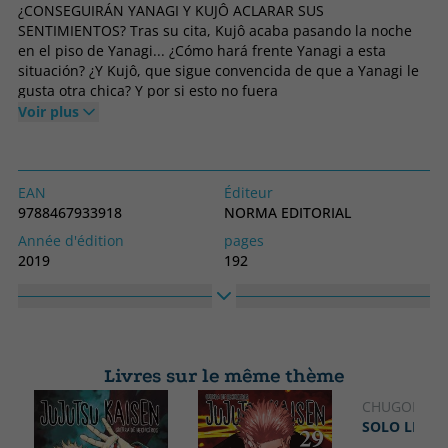
¿CONSEGUIRÁN YANAGI Y KUJÔ ACLARAR SUS
SENTIMIENTOS? Tras su cita, Kujô acaba pasando la noche
en el piso de Yanagi... ¿Cómo hará frente Yanagi a esta
situación? ¿Y Kujô, que sigue convencida de que a Yanagi le
gusta otra chica? Y por si esto no fuera
Voir plus
EAN
Éditeur
9788467933918
NORMA EDITORIAL
Année d'édition
pages
2019
192
Obligatoire
langage
Couverture souple ou poche
Espagnol
N° collection
Collection
9
CÓMIC MANGA
Livres sur le même thème
Haute
Largeur
175
115
CHUGONG
SOLO LEVEL