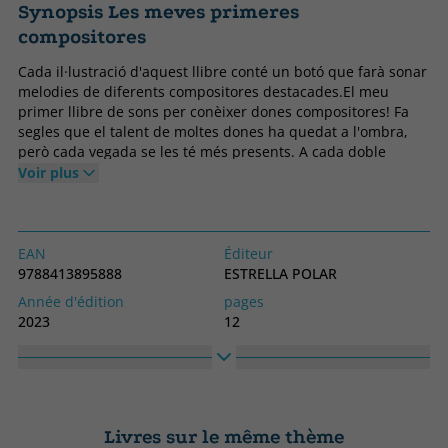
Synopsis Les meves primeres
compositores
Cada il·lustració d'aquest llibre conté un botó que farà sonar
melodies de diferents compositores destacades.El meu
primer llibre de sons per conèixer dones compositores! Fa
segles que el talent de moltes dones ha quedat a l'ombra,
però cada vegada se les té més presents. A cada doble
pàgina d'aquest llibre trobareu un botó amb el que podreu
Voir plus
descobrir melodies creades per Hildegarda de Bingen,
Marianne de Martines, Fanny Mendelssohn Hensel, Augusta
Holmès, Cécile Chaminade y Ethel Smyth. Et transportaran a
l'Edat Mitjana, a un saló vienès o fins i tot a la lluita
EAN
Éditeur
sufragista deixa't portar pel ritme de la música! Una alegre
9788413895888
ESTRELLA POLAR
il·lustració acompanya cada melodia i fa que aquesta
Année d'édition
pages
recopilació de 6 fragments musicals de diferents
2023
12
compositores sigui única. Mentre escolta les melodies, la
Obligatoire
langage
criatura se sorprendrà amb els detalls i els colors de les
Couverture rigide
Catalan
imatges. És una bona manera de compartir un moment amb
els infants i d'introduir-los la música clàssica d'altres temps i
Collection
Haute
regions. Aquest llibre musical és de cartró resistent, i els
SIN COLECCION
170
botons tenen la mida ideal per a mans petites, de manera
Livres sur le même thème
Largeur