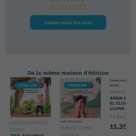
Laisse-nous ton avis
De la même maison d'édition
Couverture soupl
CATALAN
CATALAN
poche
CATALA
MAÑAS, PE
ANNA KADA
EL CLUB DE 
LLUNA PLE
11.95 €
5% 
Livre en carton
CRISTINA JIMÉNEZ
11.35 €
JIMÉNEZ CARBÓ,
CARBÓ
CRISTINA
TITÓ. EXCURSIÓ