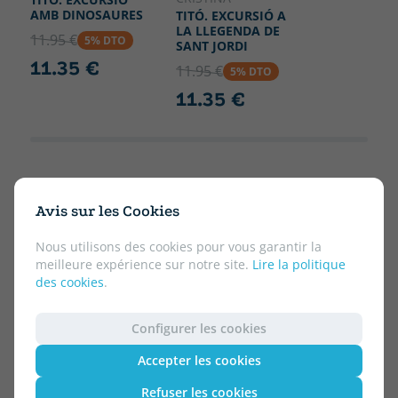
AMB DINOSAURES
TITÓ. EXCURSIÓ A
LA LLEGENDA DE
11.95 €
5% DTO
SANT JORDI
11.35 €
11.95 €
5% DTO
11.35 €
Avis sur les Cookies
Nous utilisons des cookies pour vous garantir la
meilleure expérience sur notre site.
Lire la politique
des cookies
.
Configurer les cookies
Accepter les cookies
Refuser les cookies