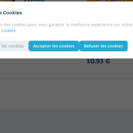
DRESSED
10.75 €
5% DTO
es Cookies
10.21 €
s des cookies pour vous garantir la meilleure expérience sur notre
DAHL, ROALD
 cookies
.
CHARLIE AND THE
CHOCOLATE FACTO
 les cookies
Accepter les cookies
Refuser les cookies
11.50 €
5% DTO
10.93 €