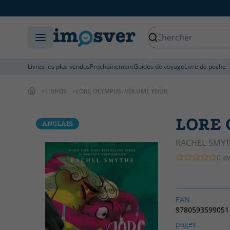
Livres les plus vendus
Prochainement
Guides de voyage
Livre de poche
LIBROS
LORE OLYMPUS: VOLUME FOUR
LORE 
ANGLAIS
RACHEL SMY
0 av
EAN
9780593599051
pages