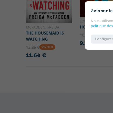
Avis sur l
Nous utilison
LOUIS SACHAR
politique des
HOLES
MCFADDEN, FREIDA
THE HOUSEMAID IS
10.10 €
5% DTO
WATCHING
Configurer
9.59 €
12.25 €
5% DTO
11.64 €