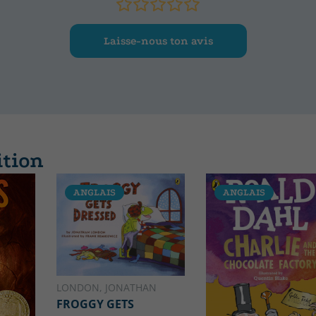
Laisse-nous ton avis
ition
ANGLAIS
ANGLAIS
LONDON, JONATHAN
FROGGY GETS