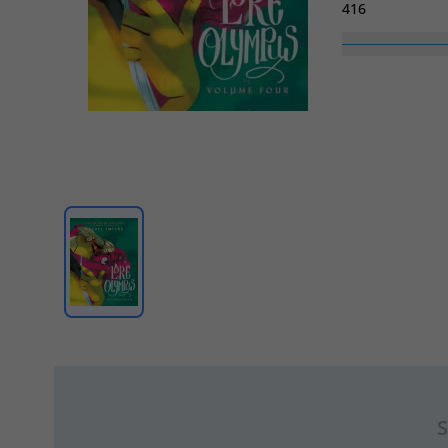
416
Haute
2280
S