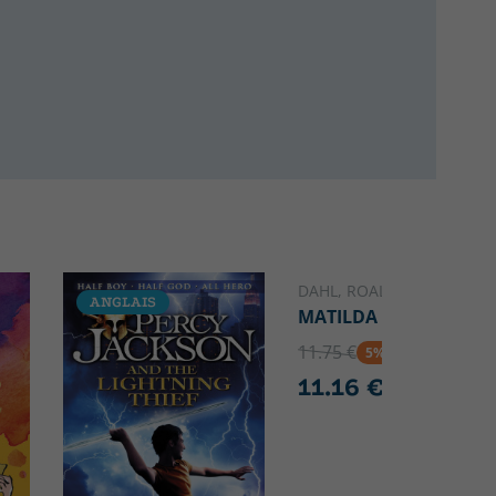
DAHL, ROALD
ANGLAIS
ANGLAIS
MATILDA
11.75 €
5% DTO
11.16 €