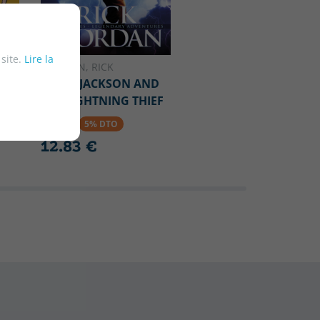
 site.
Lire la
RIORDAN, RICK
PERCY JACKSON AND
THE LIGHTNING THIEF
RY
13.50 €
5% DTO
12.83 €