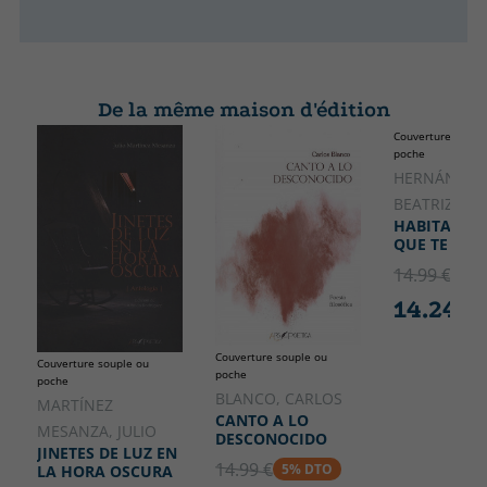
De la même maison d'édition
Couverture soupl
poche
HERNÁNZ A
BEATRIZ
HABITARÁS 
QUE TE COB
14.99 €
5% 
14.24 €
Couverture souple ou
Couverture souple ou
poche
poche
BLANCO, CARLOS
MARTÍNEZ
CANTO A LO
MESANZA, JULIO
DESCONOCIDO
JINETES DE LUZ EN
14.99 €
5% DTO
LA HORA OSCURA