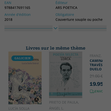
EAN
Éditeur
9788417691165
ARS POETICA
Année d'édition
Obligatoire
2018
Couverture souple ou poche
langage
Collection
Espagnol
ARS NOVA
Haute
Largeur
210
140
Livres sur le même thème
FRANZ, LOLA
GALICIEN
CAMINANDO
TRAVÉS DEL
DUELO
21.00 €
5% 
19.95 €
ENVOI GR
PRIETO DE PAULA,
ÁNGEL L.
LUCÍA SOLLA