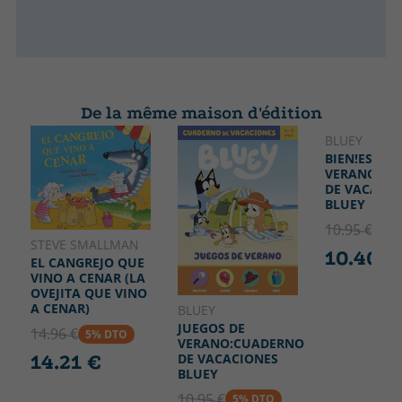
De la même maison d'édition
BLUEY
BIEN!ES
VERANO!:C
DE VACACIO
BLUEY
10.95 €
5% 
STEVE SMALLMAN
10.40 €
EL CANGREJO QUE
VINO A CENAR (LA
OVEJITA QUE VINO
A CENAR)
BLUEY
JUEGOS DE
14.96 €
5% DTO
VERANO:CUADERNO
DE VACACIONES
14.21 €
BLUEY
10.95 €
5% DTO