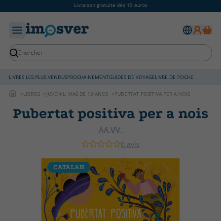
Livraison gratuite dès 19 euros
LIVRES LES PLUS VENDUS
PROCHAINEMENT
GUIDES DE VOYAGE
LIVRE DE POCHE
LIBROS
JUVENIL: MAS DE 13 AÑOS
PUBERTAT POSITIVA PER A NOIS
Pubertat positiva per a nois
AA.VV.
0 avis
CATALAN