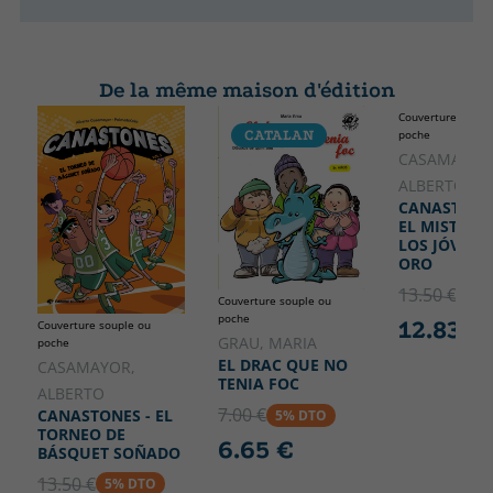
De la même maison d'édition
Couverture soupl
CATALAN
poche
CASAMAYOR
ALBERTO
CANASTONES
EL MISTERIO
LOS JÓVENE
ORO
13.50 €
5% 
Couverture souple ou
poche
12.83 €
Couverture souple ou
GRAU, MARIA
poche
EL DRAC QUE NO
CASAMAYOR,
TENIA FOC
ALBERTO
7.00 €
CANASTONES - EL
5% DTO
TORNEO DE
6.65 €
BÁSQUET SOÑADO
13.50 €
5% DTO