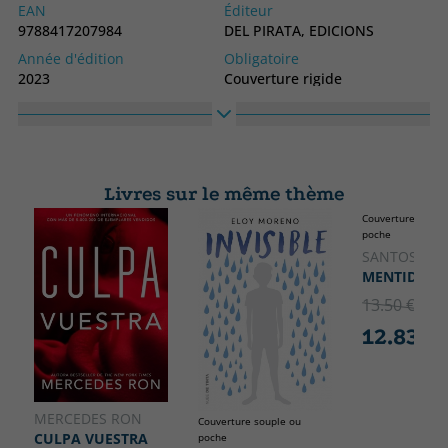
EAN
Éditeur
9788417207984
DEL PIRATA, EDICIONS
Année d'édition
Obligatoire
2023
Couverture rigide
langage
Collection
Catalan
SIN COLECCION
Livres sur le même thème
Couverture soupl
poche
CATALA
SANTOS, CA
MENTIDA
13.50 €
5% 
12.83 €
MERCEDES RON
Couverture souple ou
CULPA VUESTRA
poche