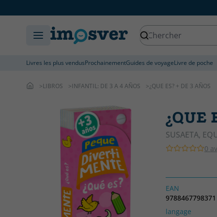
Livres les plus vendus
Prochainement
Guides de voyage
Livre de poche
LIBROS
INFANTIL: DE 3 A 4 AÑOS
¿QUE ES? + DE 3 AÑOS
¿QUE 
SUSAETA, EQ
0 av
EAN
9788467798371
langage