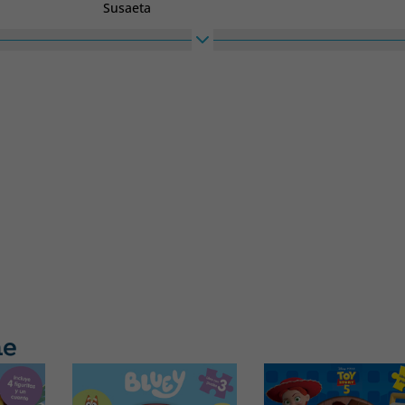
Susaeta
me