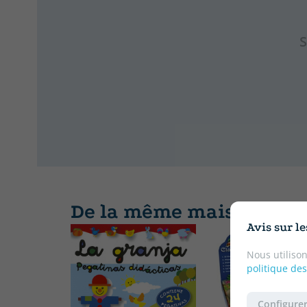
S
De la même maison d'éd
Avis sur l
Nous utilison
politique des
Configurer