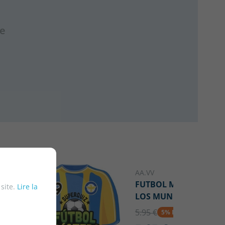
re
AA.VV
FUTBOL MASTERS -
 site.
Lire la
LOS MUNDIALES
5.95 €
5% DTO