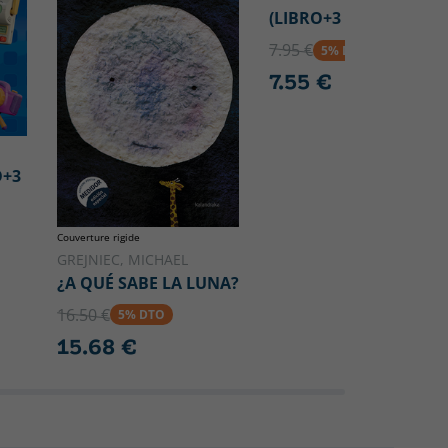
(LIBRO+3 PUZZLES)
7.95 €
5% DTO
7.55 €
O+3
Couverture rigide
GREJNIEC, MICHAEL
¿A QUÉ SABE LA LUNA?
16.50 €
5% DTO
15.68 €