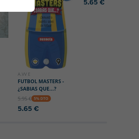
5.65 €
A.VV E
FUTBOL MASTERS -
¿SABIAS QUE...?
5.95 €
5% DTO
5.65 €