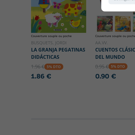
Couverture souple ou poch
Couverture souple ou poche
AA.VV.
BUSQUETS, JORDI
CUENTOS CLÁSI
LA GRANJA PEGATINAS
DEL MUNDO
DIDÁCTICAS
0.95 €
1.96 €
5% DTO
5% DTO
0.90 €
1.86 €