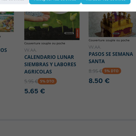
e
Couverture souple ou poche
Couverture souple ou poche
VV.AA.
COS
VV.AA.
PASOS SE SEMANA
CALENDARIO LUNAR
SANTA
SIEMBRAS Y LABORES
8.95 €
AGRICOLAS
5% DTO
8.50 €
5.95 €
5% DTO
5.65 €