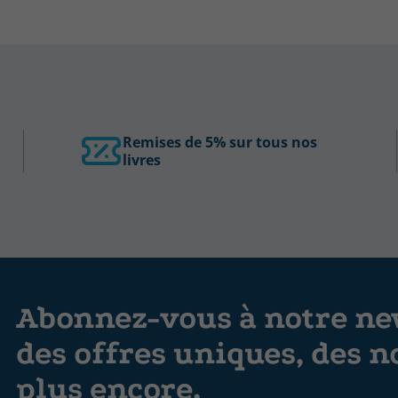
Remises de 5% sur tous nos
livres
Abonnez-vous à notre new
des offres uniques, des n
plus encore.