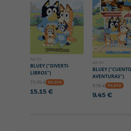
AA.VV.
AA.VV.
BLUEY ("DIVERTI-
BLUEY ("CUENTO
LIBROS")
AVENTURAS")
15.95 €
5% DTO
9.95 €
5% DTO
15.15 €
9.45 €