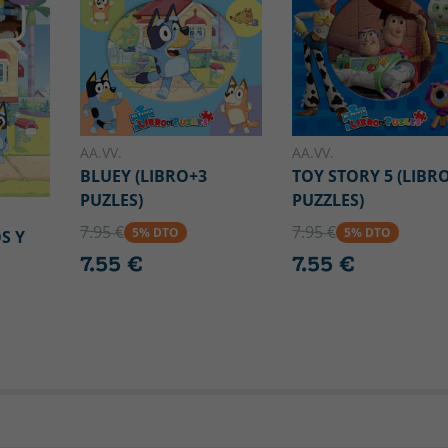
AA.VV.
AA.VV.
BLUEY (LIBRO+3
TOY STORY 5 (LIBR
PUZLES)
PUZZLES)
7.95 €
7.95 €
5% DTO
5% DTO
S Y
7.55 €
7.55 €