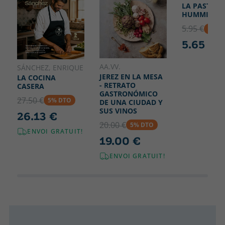
LA PASTELE
HUMMINGB
5.95 €
5% D
5.65 €
AA.VV.
SÁNCHEZ, ENRIQUE
JEREZ EN LA MESA
LA COCINA
- RETRATO
CASERA
GASTRONÓMICO
27.50 €
5% DTO
DE UNA CIUDAD Y
SUS VINOS
26.13 €
20.00 €
5% DTO
ENVOI GRATUIT!
19.00 €
ENVOI GRATUIT!