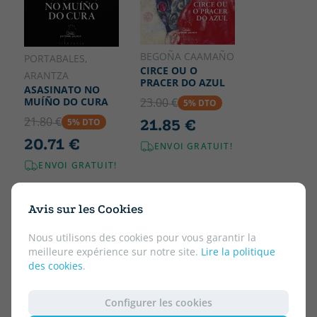
BEGOÑA CAAMAÑO
PORTABALES,
CIRCE OU O
ARANTZA
PRACER DO AZUL
ASASINATO NO
23.00 €
MUÍÑO DO CURA
5% DTO
21.80 €
21.85 €
5% DTO
20.71 €
ENVOI GRATUIT!
ENVOI GRATUIT!
Avis sur les Cookies
Nous utilisons des cookies pour vous garantir la
meilleure expérience sur notre site.
Lire la politique
des cookies
.
Configurer les cookies