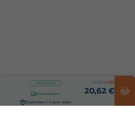
21,70 €
-5%
EN STOCK
20,62 €
Envoi gratuit!
Disponible (1-3 jours dalai)