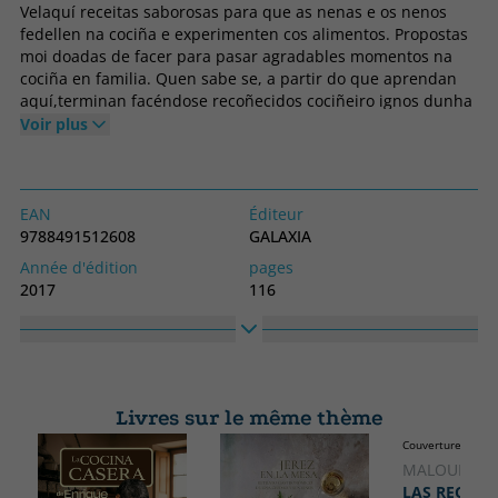
Velaquí receitas saborosas para que as nenas e os nenos
fedellen na cociña e experimenten cos alimentos. Propostas
moi doadas de facer para pasar agradables momentos na
cociña en familia. Quen sabe se, a partir do que aprendan
aquí,terminan facéndose recoñecidos cociñeiro ignos dunha
estrela (ou dúas!) Michelin. Pero aínda que iso non pase, o
Voir plus
que queda garantido son momentos moi doces, como as
sobremesas que aquí se atopan, e moi alimenticios, co mollo
de pratos que Rocío, a cociñeira máis divertida de
Galicia,nos propón dentro deste gorentoso menú!
EAN
Éditeur
9788491512608
GALAXIA
Année d'édition
pages
2017
116
Obligatoire
langage
Couverture souple ou poche
Galicien
N° collection
Collection
15
COCIÑA
Livres sur le même thème
Haute
Largeur
Couverture rigide
235
195
MALOUF, TA
LAS RECETA