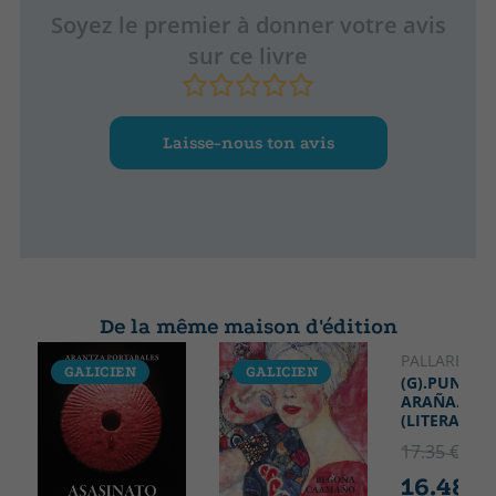
Soyez le premier à donner votre avis
sur ce livre
Laisse-nous ton avis
De la même maison d'édition
PALLARES, 
GALICIEN
GALICIEN
GALICIE
(G).PUNTO 
ARAÑA.
(LITERARIA)
17.35 €
5% 
16.48 €