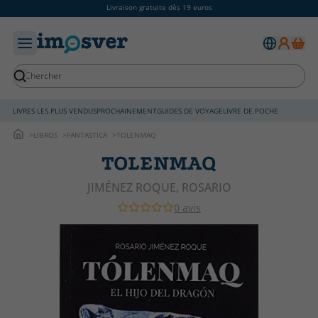
Livraison gratuite dès 19 euros
LIVRES LES PLUS VENDUS
PROCHAINEMENT
GUIDES DE VOYAGE
LIVRE DE POCHE
LIBROS
FANTASTICA
TOLENMAQ
TOLENMAQ
JIMÉNEZ ROQUE, ROSARIO
0 avis