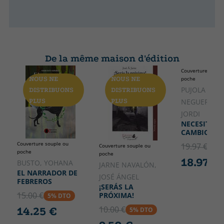
De la même maison d'édition
Couverture soupl
NOUS NE
NOUS NE
poche
NOUS NE
PUJOLA
DISTRIBUONS
DISTRIBUONS
DISTRIB
PLUS
PLUS
NEGUERUELA
PLUS
JORDI
NECESITAM
CAMBIO
Couverture souple ou
19.97 €
Couverture souple ou
5% 
poche
poche
18.97 €
BUSTO, YOHANA
JARNE NAVALÓN,
EL NARRADOR DE
JOSÉ ÁNGEL
FEBREROS
¡SERÁS LA
15.00 €
PRÓXIMA!
5% DTO
10.00 €
14.25 €
5% DTO