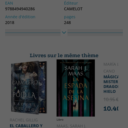
EAN
Éditeur
9788494940286
CAMELOT
Année d'édition
pages
2018
248
Obligatoire
langage
Couverture souple ou poche
Espagnol
Collection
Haute
SIN COLECCION
210
Livres sur le même thème
Largeur
148
MARÍA LOZ
CANO
MÁGICAS 1 -
MISTERIO D
DRAGONES 
HIELO
10.95 €
5% 
10.40 €
RACHEL GILLIG
Libro
EL CABALLERO Y
MAAS, SARAH J.