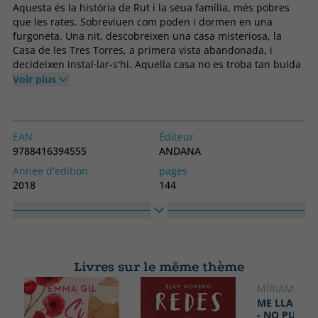
Aquesta és la história de Rut i la seua família, més pobres
que les rates. Sobreviuen com poden i dormen en una
furgoneta. Una nit, descobreixen una casa misteriosa, la
Casa de les Tres Torres, a primera vista abandonada, i
decideixen instal·lar-s'hi. Aquella casa no es troba tan buida
com es pensaven i hauran d'aprendre a compartir-la amb
Voir plus
una altra família de monstres. Monstres i humans seran
capaÇos de conviure
EAN
Éditeur
9788416394555
ANDANA
Année d'édition
pages
2018
144
Obligatoire
langage
Couverture souple ou poche
Catalan
N° collection
Collection
4
MAQUINISTA
Livres sur le même thème
Haute
Largeur
200
145
MÍRIAM TIR
NOUVEA
ME LLAMO 
- NO PUEDO