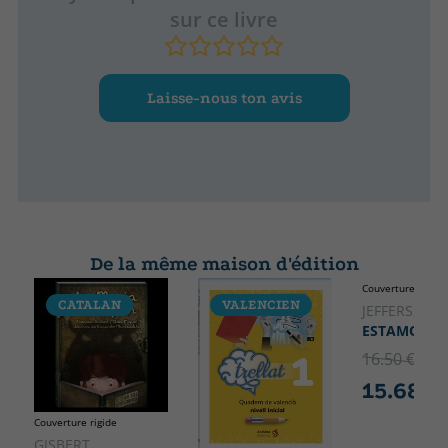
sur ce livre
Laisse-nous ton avis
De la même maison d'édition
Couverture rigide
CATALAN
VALENCIEN
JEFFERS, OLI
ESTAMOS A
16.50 €
5% 
15.68 €
Couverture rigide
GISBERT,