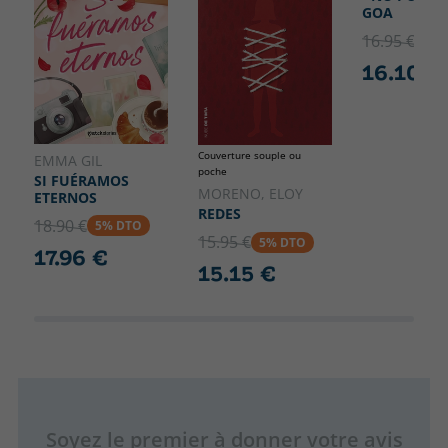
GOA
16.95 €
5% 
16.10 €
Couverture souple ou
EMMA GIL
poche
SI FUÉRAMOS
MORENO, ELOY
ETERNOS
REDES
18.90 €
5% DTO
15.95 €
5% DTO
17.96 €
15.15 €
Soyez le premier à donner votre avis