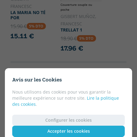
Couverture souple ou
FRANCESC
poche
LA MARIA NO TÉ
GISBERT MUÑOZ,
POR
FRANCESC
15.90 €
5% DTO
TRELLAT 1
15.11 €
18.90 €
5% DTO
17.96 €
Avis sur les Cookies
Nous utilisons des cookies pour vous garantir la
meilleure expérience sur notre site.
Lire la politique
des cookies
.
Configurer les cookies
Accepter les cookies