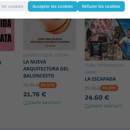
 les cookies
Accepter les cookies
Refuser les cookies
GARRIDO LEDO, OSCAR
LA NUEVA
I
YORK, PIPPA/WALSH,
ARQUITECTURA DEL
DAVID
BALONCESTO
LA ESCAPADA
22.90 €
5% DTO
25.90 €
5% DTO
21.76 €
24.60 €
ENVOI GRATUIT!
ENVOI GRATUIT!