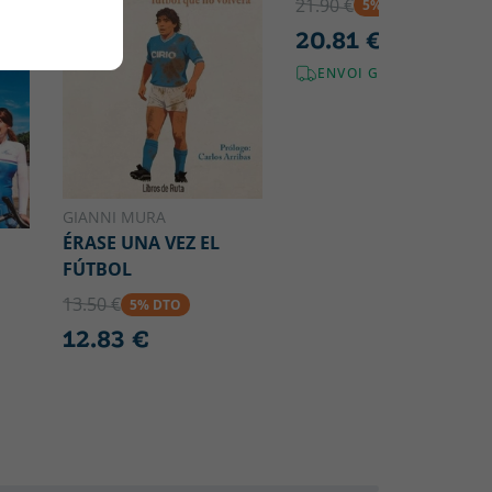
21.90 €
5% DTO
20.81 €
ENVOI GRATUIT!
GIANNI MURA
ÉRASE UNA VEZ EL
FÚTBOL
13.50 €
5% DTO
12.83 €