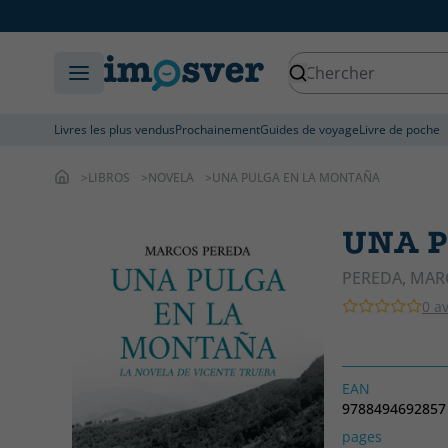
Livres les plus vendus
Prochainement
Guides de voyage
Livre de poche
LIBROS
NOVELA
UNA PULGA EN LA MONTAÑA
UNA 
PEREDA, MAR
0 av
EAN
9788494692857
pages