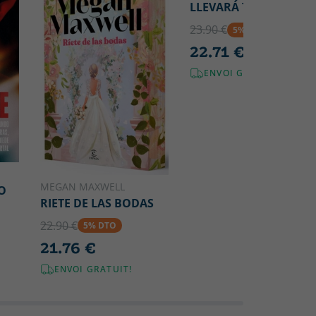
LLEVARÁ TU NOMBRE
23.90 €
5% DTO
22.71 €
ENVOI GRATUIT!
MEGAN MAXWELL
O
RIETE DE LAS BODAS
22.90 €
5% DTO
21.76 €
ENVOI GRATUIT!