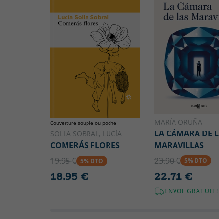
MARÍA ORUÑA
Couverture souple ou poche
LA CÁMARA DE L
SOLLA SOBRAL, LUCÍA
MARAVILLAS
COMERÁS FLORES
23.90 €
19.95 €
5% DTO
5% DTO
22.71 €
18.95 €
ENVOI GRATUIT!