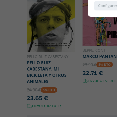
Configurer
BEPPE, CONTI
MARCO PANTAN
PELLO RUIZ CABESTANY
PELLO RUIZ
23.90 €
5% DTO
CABESTANY. MI
22.71 €
BICICLETA Y OTROS
ENVOI GRATUIT!
ANIMALES
24.90 €
5% DTO
23.65 €
ENVOI GRATUIT!