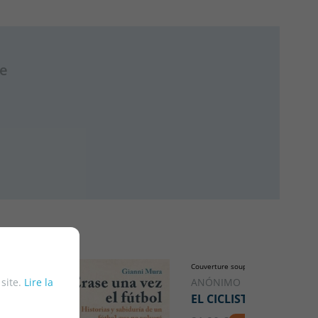
re
Couverture souple ou poche
 site.
Lire la
ANÓNIMO
EL CICLISTA SECRETO