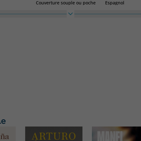
Couverture souple ou poche
Espagnol
Haute
Largeur
220
140
me