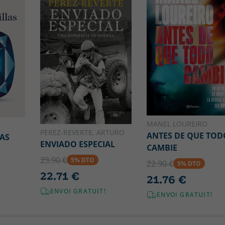
MANEL LOUREIRO
PEREZ-REVERTE, ARTURO
ANTES DE QUE TOD
AS
ENVIADO ESPECIAL
CAMBIE
23.90 €
5% DTO
22.90 €
5% DTO
22.71 €
21.76 €
ENVOI GRATUIT!
ENVOI GRATUIT!