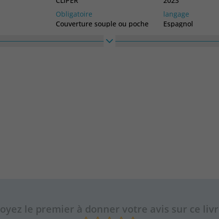
CLIPER
2023
Obligatoire
langage
Couverture souple ou poche
Espagnol
Haute
Largeur
DISNEY
205
205
oyez le premier à donner votre avis sur ce liv