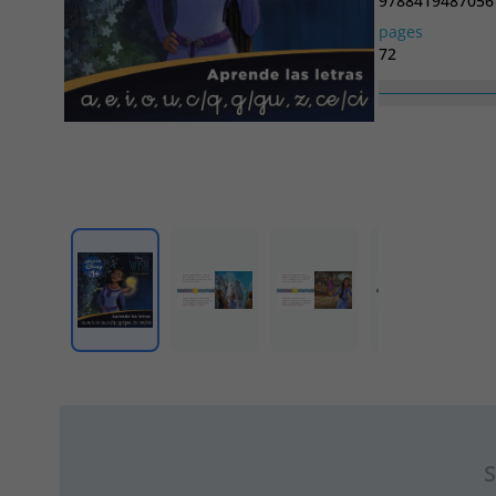
9788419487056
pages
72
Collection
APRENDO CON 
S