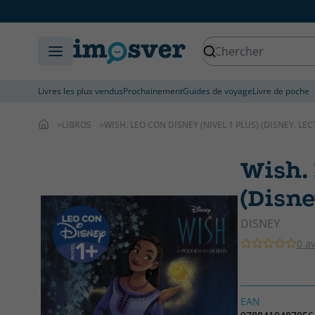
Livres les plus vendus
Prochainement
Guides de voyage
Livre de poche
LIBROS
WISH. LEO CON DISNEY (NIVEL 1 PLUS) (DISNEY. LE
Wish. 
(Disne
DISNEY
0 av
EAN