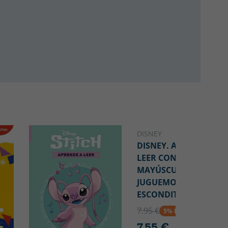
DISNEY
DISNEY. APRENDE A
LEER CON LETRA
MAYÚSCULA - ANNA,
JUGUEMOS AL
ESCONDITE
7.95 €
5% DTO
7.55 €