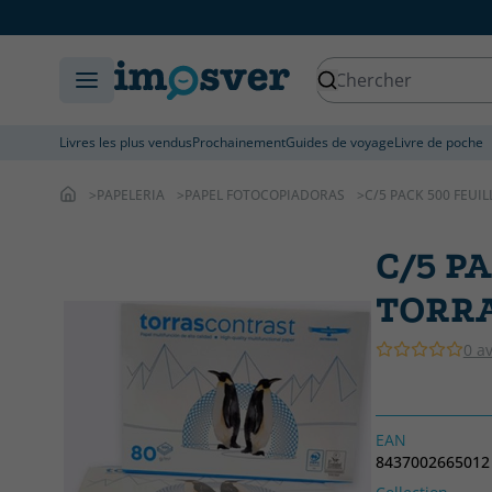
Livres les plus vendus
Prochainement
Guides de voyage
Livre de poche
PAPELERIA
PAPEL FOTOCOPIADORAS
C/5 PACK 500 FEUI
C/5 P
TORR
0 av
EAN
8437002665012