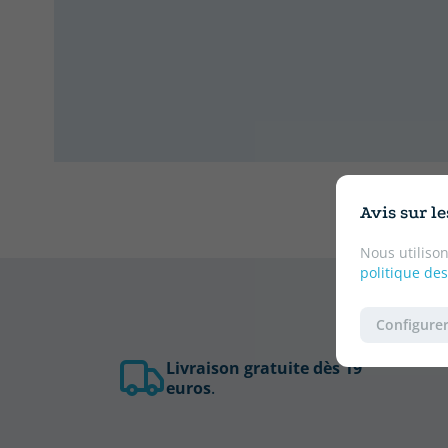
Avis sur l
Nous utilison
politique des
Configurer
Livraison gratuite dès 19
euros
.