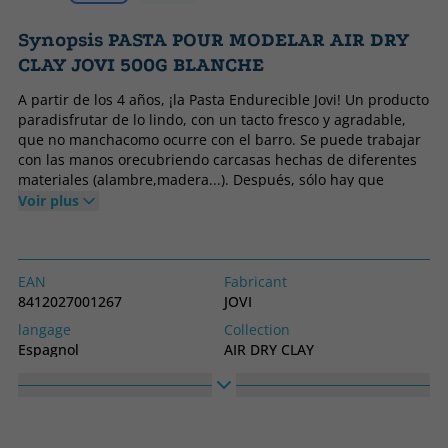
Synopsis PASTA POUR MODELAR AIR DRY
CLAY JOVI 500G BLANCHE
A partir de los 4 años, ¡la Pasta Endurecible Jovi! Un producto
paradisfrutar de lo lindo, con un tacto fresco y agradable,
que no manchacomo ocurre con el barro. Se puede trabajar
con las manos orecubriendo carcasas hechas de diferentes
materiales (alambre,madera...). Después, sólo hay que
dejarla secar al aire de formanatural durante 24 horas,
Voir plus
evitando tener que trabajar con hornos aalta temperatura.
EAN
Fabricant
8412027001267
JOVI
langage
Collection
Espagnol
AIR DRY CLAY
Haute
Largeur
200
200