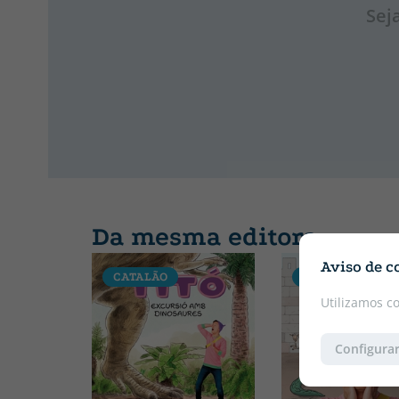
Sej
Da mesma editora
Aviso de c
CATALÃO
CATALÃO
Utilizamos c
Configurar