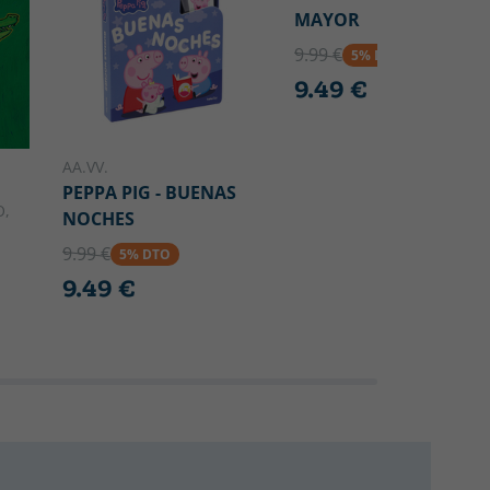
MAYOR
9.99 €
5% DTO
9.49 €
AA.VV.
PEPPA PIG - BUENAS
O,
NOCHES
9.99 €
5% DTO
9.49 €