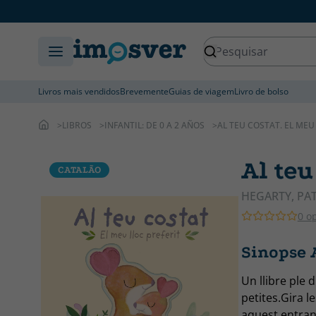
Livros mais vendidos
Brevemente
Guias de viagem
Livro de bolso
LIBROS
INFANTIL: DE 0 A 2 AÑOS
AL TEU COSTAT. EL MEU
Al teu
CATALÃO
CATALÃO
HEGARTY, PAT
0 o
Sinopse A
Un llibre ple
petites.Gira l
aquest entrany