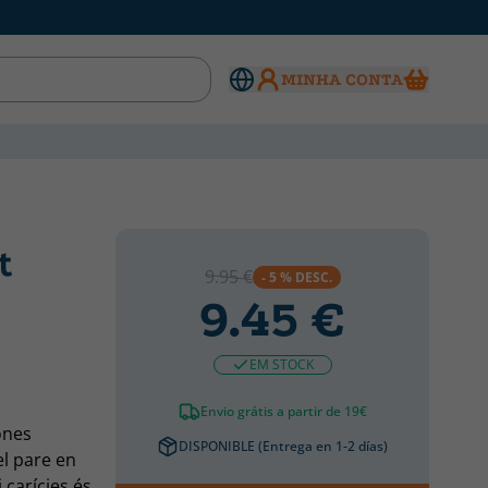
MINHA CONTA
t
9.95 €
- 5 % DESC.
9.45 €
EM STOCK
Envio grátis a partir de 19€
ones
DISPONIBLE (Entrega en 1-2 días)
el pare en
 carícies és