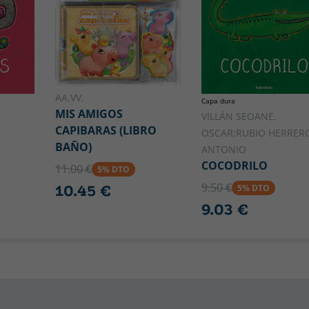
AA.VV.
Capa dura
MIS AMIGOS
VILLÁN SEOANE,
CAPIBARAS (LIBRO
OSCAR;RUBIO HERRER
BAÑO)
ANTONIO
COCODRILO
11.00 €
5% DTO
9.50 €
10.45 €
5% DTO
9.03 €