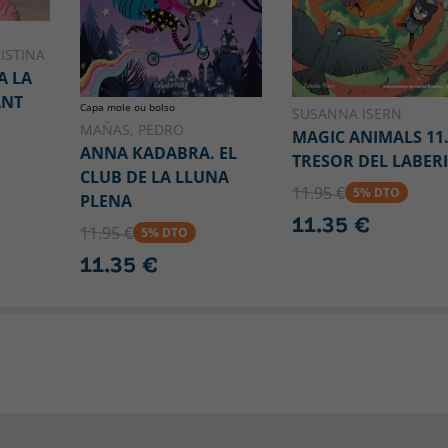
ISTINA
A LA
ANT
Capa mole ou bolso
SUSANNA ISERN
MAÑAS, PEDRO
MAGIC ANIMALS 11.
ANNA KADABRA. EL
TRESOR DEL LABER
CLUB DE LA LLUNA
11.95 €
5% DTO
PLENA
11.35 €
11.95 €
5% DTO
11.35 €