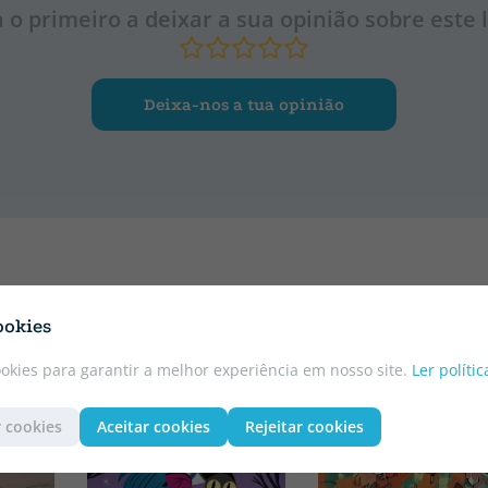
a o primeiro a deixar a sua opinião sobre este l
Deixa-nos a tua opinião
ookies
CATALÃO
CATALÃO
ookies para garantir a melhor experiência em nosso site.
Ler políti
 cookies
Aceitar cookies
Rejeitar cookies