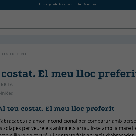
Envio gratuito a partir de 19 euros
 LLOC PREFERIT
 costat. El meu lloc preferi
RICIA
piniões
l teu costat. El meu lloc preferit
 d'abraçades i d'amor incondicional per compartir amb pers
es solapes per veure els animalets arraulir-se amb la mare i 
able llibre de cartró. El contacte físic a través d'abraçades i