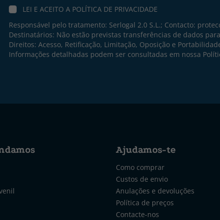
LEI E ACEITO A
POLÍTICA DE PRIVACIDADE
Responsável pelo tratamento: Serlogal 2.0 S.L.; Contacto:
protec
Destinatários: Não estão previstas transferências de dados par
Direitos: Acesso, Retificação, Limitação, Oposição e Portabilidad
Informações detalhadas podem ser consultadas em nossa
Polít
ndamos
Ajudamos-te
Como comprar
Custos de envio
venil
Anulações e devoluções
Política de preços
Contacte-nos