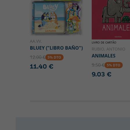
AA.VV.
LIVRO DE CARTÃO
BLUEY ("LIBRO BAÑO")
RUBIO, ANTONIO
ANIMALES
12.00 €
5% DTO
9.50 €
11.40 €
5% DTO
9.03 €