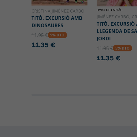
LIVRO DE CARTÃO
CRISTINA JIMÉNEZ CARBÓ
JIMÉNEZ CARBÓ, CR
TITÓ. EXCURSIÓ AMB
TITÓ. EXCURSIÓ 
DINOSAURES
LLEGENDA DE S
11.95 €
5% DTO
JORDI
11.35 €
11.95 €
5% DTO
11.35 €