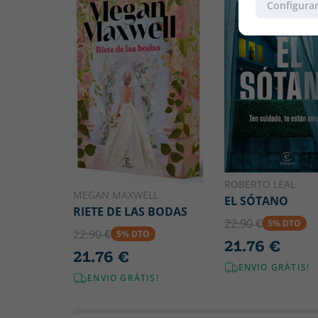
Configurar
ROBERTO LEAL
MEGAN MAXWELL
EL SÓTANO
RIETE DE LAS BODAS
22.90 €
5% DTO
22.90 €
5% DTO
21.76 €
21.76 €
ENVIO GRÁTIS!
ENVIO GRÁTIS!