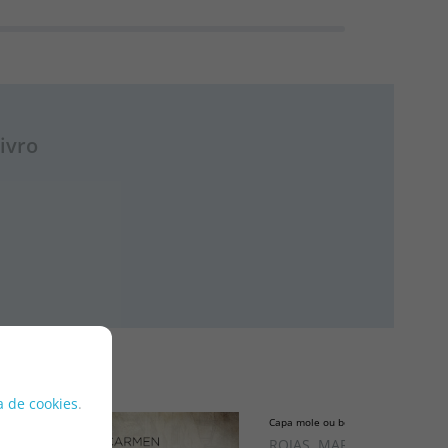
ivro
ca de cookies
.
Capa mole ou bolso
ROJAS, MARIÁN