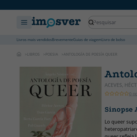
Livros mais vendidos
Brevemente
Guias de viagem
Livro de bolso
LIBROS
POESIA
ANTOLOGÍA DE POESÍA QUEER
Antol
ACEVES, HÉC
0 o
Sinopse 
Lo queer supo
heteropatriarc
queer refleja 