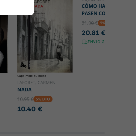
CÓMO HACER QUE TE
PASEN COSAS BUENAS
21.90 €
5% DTO
20.81 €
ENVIO GRÁTIS!
Capa mole ou bolso
LAFORET, CARMEN
NADA
10.95 €
5% DTO
10.40 €