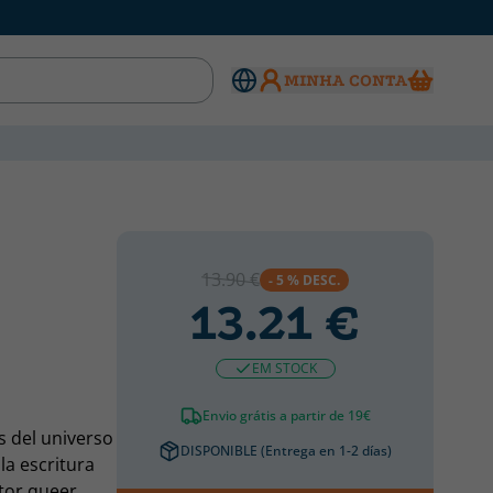
MINHA CONTA
13.90 €
- 5 % DESC.
13.21 €
EM STOCK
Envio grátis a partir de 19€
s del universo
DISPONIBLE (Entrega en 1-2 días)
la escritura
tor queer,