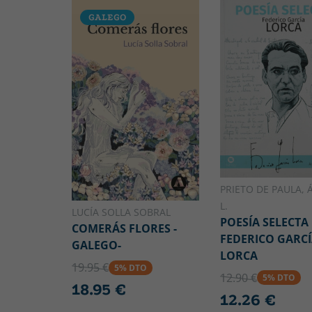
GALEGO
PRIETO DE PAULA, 
L.
LUCÍA SOLLA SOBRAL
POESÍA SELECTA
COMERÁS FLORES -
FEDERICO GARC
GALEGO-
LORCA
19.95 €
5% DTO
12.90 €
5% DTO
18.95 €
12.26 €