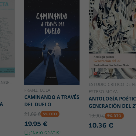
ÁNGEL
ESTUDIO CRITICO DE FE
FRANZ, LOLA
ESTESO MOYA
CAMINANDO A TRAVÉS
ANTOLOGÍA POÉTI
ÍA
DEL DUELO
GENERACIÓN DEL 2
21.00 €
5% DTO
10.90 €
5% DTO
19.95 €
10.36 €
ENVIO GRÁTIS!