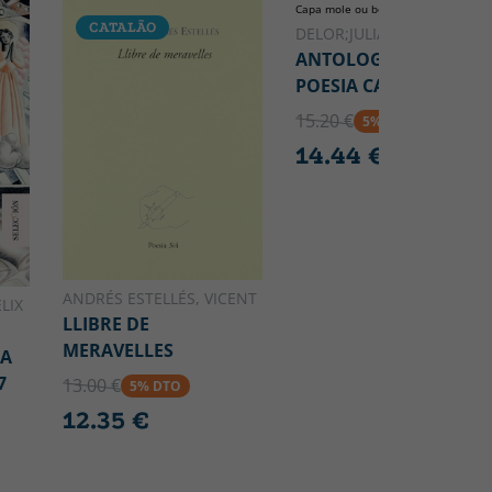
Capa mole ou bolso
CATALÃO
CATALÃO
DELOR;JULIA;GRIFOLL
ANTOLOGÍA DE LA
POESIA CATALANA
15.20 €
5% DTO
14.44 €
ANDRÉS ESTELLÉS, VICENT
LIX
LLIBRE DE
MERAVELLES
CA
7
13.00 €
5% DTO
12.35 €