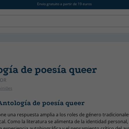
Envio gratuito a partir de 19 euros
ogía de poesía queer
TOR
piniões
Antología de poesía queer
ne una respuesta amplia a los roles de género tradicionale
al. Como la literatura se alimenta de la identidad personal, 
la experiencia autobiográfica y el pensamiento crítico del au