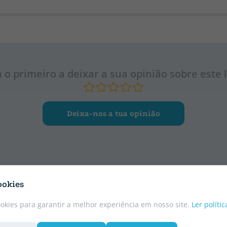
a o primeiro a deixar a sua opinião sobre este l
Deixa-nos a tua opinião
ookies
ookies para garantir a melhor experiência em nosso site.
Ler políti