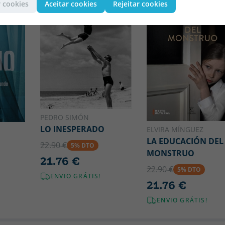
 cookies
Aceitar cookies
Rejeitar cookies
PEDRO SIMÓN
LO INESPERADO
ELVIRA MÍNGUEZ
LA EDUCACIÓN DEL
22.90 €
5% DTO
MONSTRUO
21.76 €
22.90 €
5% DTO
ENVIO GRÁTIS!
21.76 €
ENVIO GRÁTIS!