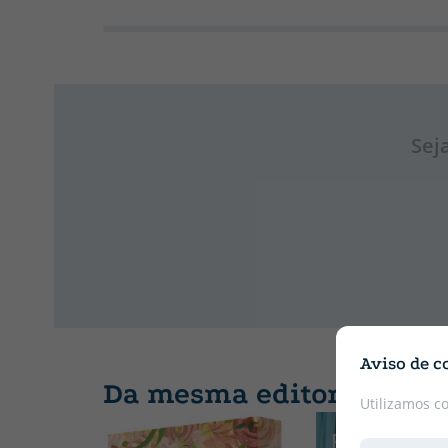
Sej
Aviso de c
Da mesma editora
Utilizamos c