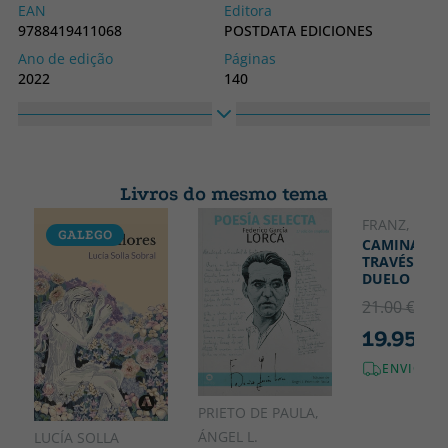
EAN
Editora
9788419411068
POSTDATA EDICIONES
Ano de edição
Páginas
2022
140
Obrigatório
Idioma
Capa mole ou bolso
Espanhol
Coleção
Altura
SIN COLECCION
180
Livros do mesmo tema
Largura
120
FRANZ, LOLA
GALEGO
CAMINANDO
TRAVÉS DEL
DUELO
21.00 €
5% 
19.95 €
ENVIO GR
PRIETO DE PAULA,
ÁNGEL L.
LUCÍA SOLLA