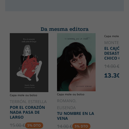
Da mesma editora
Capa mole ou bol
MONTERO, V
EL CAJÓN
DESASTRE D
CHICO CERI
14.00 €
5% 
13.30 €
Capa mole ou bolso
Capa mole ou bolso
ROMANO,
TERRÓN, ESTRELLA
POR EL CORAZÓN
ELISENDA
NADA PASA DE
TU NOMBRE EN LA
LARGO
VENA
15.00 €
5% DTO
14.00 €
5% DTO