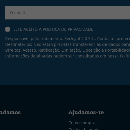
Label
LEI E ACEITO A
POLÍTICA DE PRIVACIDADE
Responsável pelo tratamento: Serlogal 2.0 S.L.; Contacto:
protec
Destinatários: Não estão previstas transferências de dados par
Direitos: Acesso, Retificação, Limitação, Oposição e Portabilidad
Informações detalhadas podem ser consultadas em nossa
Polít
ndamos
Ajudamos-te
Como comprar
Custos de envio