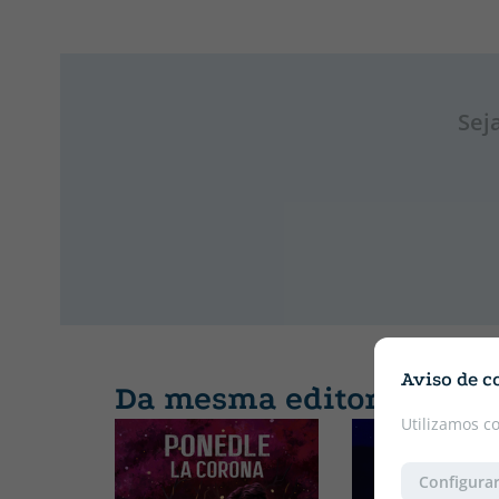
Sej
Aviso de c
Da mesma editora
Utilizamos c
Configurar