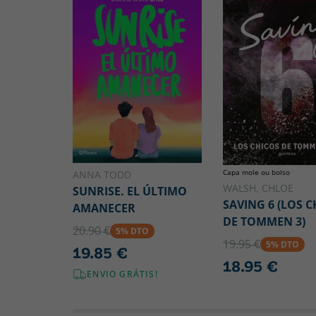
Capa mole ou bolso
ANNA TODD
WALSH, CHLOE
SUNRISE. EL ÚLTIMO
SAVING 6 (LOS C
AMANECER
DE TOMMEN 3)
20.90 €
5% DTO
19.95 €
5% DTO
19.85 €
18.95 €
ENVIO GRÁTIS!