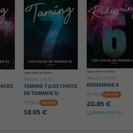
Capa mole ou bolso
Capa mole ou bolso
WALSH, CHLOE
WALSH, CHLOE
REDEEMING 6
HICOS
TAMING 7 (LOS CHICOS
DE TOMMEN 5)
21.95 €
5% DTO
19.95 €
20.85 €
5% DTO
18.95 €
ENVIO GRÁTIS!