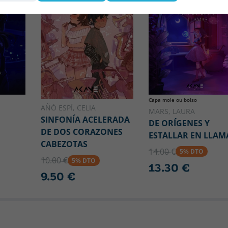
Capa mole ou bolso
AÑÓ ESPÍ, CELIA
MARS, LAURA
SINFONÍA ACELERADA
DE ORÍGENES Y
DE DOS CORAZONES
ESTALLAR EN LLAM
CABEZOTAS
14.00 €
5% DTO
10.00 €
5% DTO
13.30 €
9.50 €