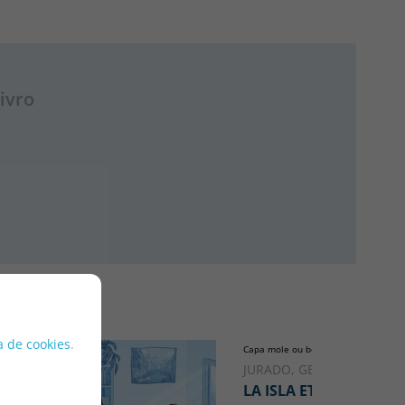
ivro
ca de cookies
.
Capa mole ou bolso
JURADO, GEMA
LA ISLA ETERNA