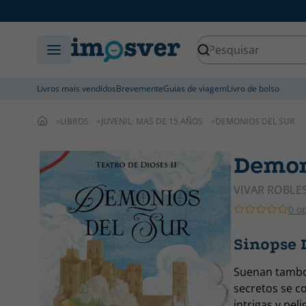
Livros mais vendidos
Brevemente
Guias de viagem
Livro de bolso
LIBROS
JUVENIL: MAS DE 15 AÑOS
DEMONIOS DEL SUR
Demon
VIVAR ROBLE
0 o
Sinopse 
Suenan tambore
secretos se co
intrigas y pel