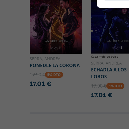
Capa mole ou bolso
SERRA, ANDREA
SERRA, ANDREA
PONEDLE LA CORONA
ECHADLA A LOS
17.90 €
5% DTO
LOBOS
17.01 €
17.90 €
5% DTO
17.01 €