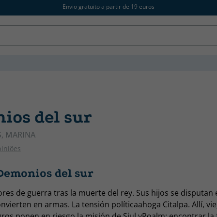
Envio gratuito a partir de 19 euros
ios del sur
S, MARINA
piniões
Demonios del sur
s de guerra tras la muerte del rey. Sus hijos se disputan el
nvierten en armas. La tensión políticaahoga Citalpa. Allí, vie
igros ponen en riesgo la misión de Siul yRoalm: encontrar la