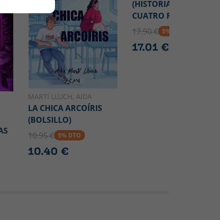
(HISTORIAS DE LOS
CUATRO REINOS #2)
17.90 €
5% DTO
17.01 €
MARTÍ LLUCH, AIDA
LA CHICA ARCOÍRIS
(BOLSILLO)
AS
10.95 €
5% DTO
10.40 €