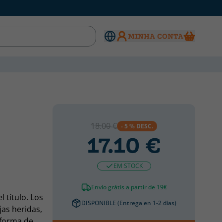
MINHA CONTA
18.00 €
- 5 % DESC.
17.10 €
EM STOCK
Envio grátis a partir de 19€
 título. Los
DISPONIBLE (Entrega en 1-2 días)
jas heridas,
 forma de