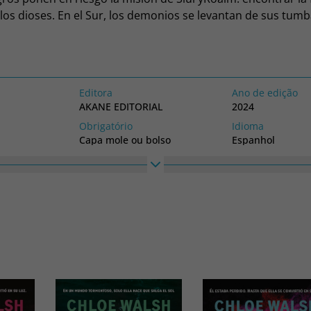
los dioses. En el Sur, los demonios se levantan de sus tumb
pan entre lostrigales. La Titiritera ha comenzado a mover 
, aunque Auralbusca una forma de luchar contra el fatídico
 pareceresignado a cumplir órdenes una vez más. Cuando 
re, ¿quedará alguien dispuesto a luchar?
Editora
Ano de edição
AKANE EDITORIAL
2024
Obrigatório
Idioma
Capa mole ou bolso
Espanhol
Altura
Largura
IL
210
148