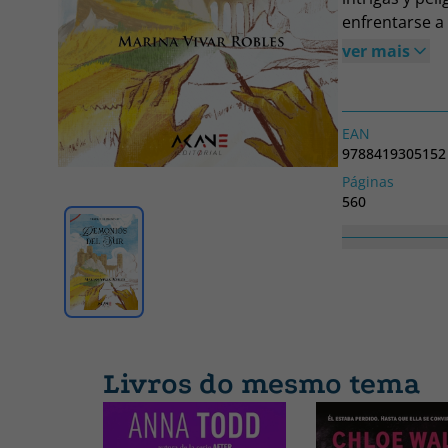
enfrentarse a 
monstruos cam
ver mais
su venganza y
pueblo, Balem
tiñan de sang
EAN
9788419305152
Páginas
560
Coleção
INFANTIL;JUVEN
Livros do mesmo tema