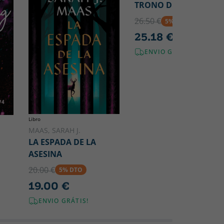
TRONO DE CRISTAL
26.50 €
5% DTO
25.18 €
ENVIO GRÁTIS!
Libro
MAAS, SARAH J.
LA ESPADA DE LA
ASESINA
20.00 €
5% DTO
19.00 €
ENVIO GRÁTIS!