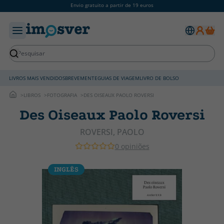
Envio gratuito a partir de 19 euros
LIVROS MAIS VENDIDOS
BREVEMENTE
GUIAS DE VIAGEM
LIVRO DE BOLSO
LIBROS
FOTOGRAFIA
DES OISEAUX PAOLO ROVERSI
Des Oiseaux Paolo Roversi
ROVERSI, PAOLO
0 opiniões
INGLÊS