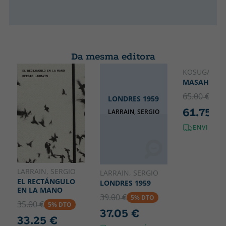
Da mesma editora
KOSUGA, T
FRANCÊ
MASAHISA 
65.00 €
5% 
LONDRES 1959
61.75 €
LARRAIN, SERGIO
ENVIO GR
LARRAIN, SERGIO
LARRAIN, SERGIO
EL RECTÁNGULO
LONDRES 1959
EN LA MANO
39.00 €
5% DTO
35.00 €
5% DTO
37.05 €
33.25 €