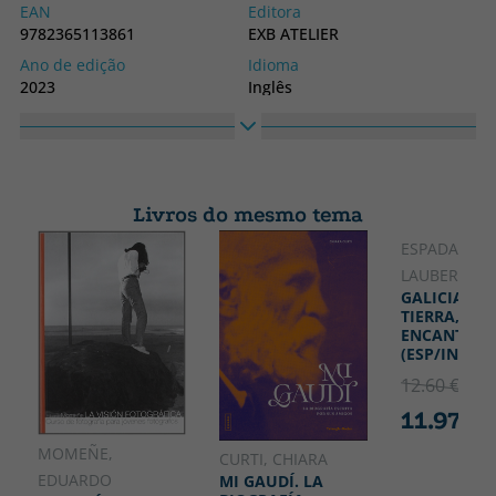
EAN
Editora
9782365113861
EXB ATELIER
Ano de edição
Idioma
2023
Inglês
Coleção
SIN COLECCION
Livros do mesmo tema
ESPADA, EVA
LAUBER, WI
GALICIA.
TIERRA,MAR
ENCANTO.
(ESP/ING)
12.60 €
5% 
11.97 €
MOMEÑE,
CURTI, CHIARA
EDUARDO
MI GAUDÍ. LA