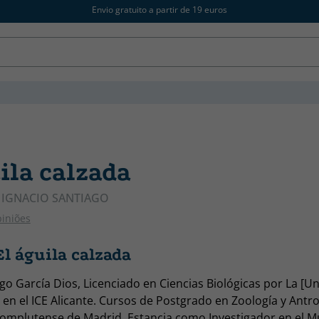
Envio gratuito a partir de 19 euros
ila calzada
, IGNACIO SANTIAGO
piniões
l águila calzada
go García Dios, Licenciado en Ciencias Biológicas por La [U
 en el ICE Alicante. Cursos de Postgrado en Zoología y Antro
omplutense de Madrid. Estancia como Investigador en el M