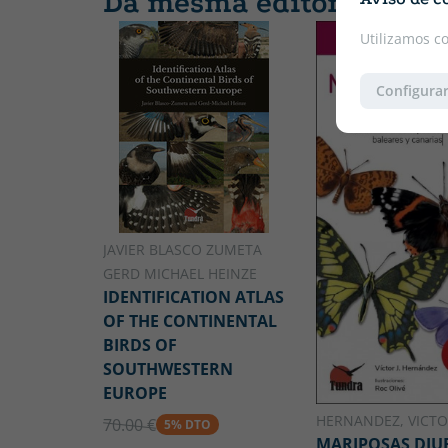
Da mesma editora
Utilizamos c
Configurar
JAVIER BLASCO ZUMETA
GERD MICHAEL HEINZE
IDENTIFICATION ATLAS
OF THE CONTINENTAL
BIRDS OF
SOUTHWESTERN
EUROPE
HERNANDEZ, VICTOR
70.00 €
5% DTO
MARIPOSAS DIU