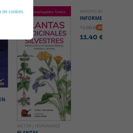
ARROYO BAEZA, YELI
ca de cookies
.
INFORME TIERRA
12.00 €
5% DTO
11.40 €
EN
VICTOR J HERNANDEZ
PLANTAS