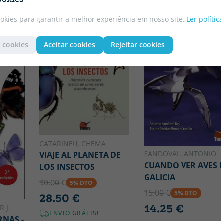
ookies para garantir a melhor experiência em nosso site.
Ler políti
 cookies
Aceitar cookies
Rejeitar cookies
CATARINEU, CHEMA
SANDOVAL, ANTONIO
VIAJE AL PLANETA DE
CUANDO VER AVES 
LOS INSECTOS
GALICIA
30.00 €
5% DTO
15.00 €
5% DTO
28.50 €
14.25 €
 J.
ENVIO GRÁTIS!
RNAS -