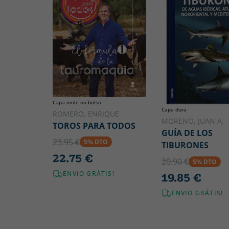
Capa mole ou bolso
Capa dura
ROMERO, ENRIQUE
MORENO, JUAN A.
TOROS PARA TODOS
GUÍA DE LOS
23.95 €
5% DTO
TIBURONES
22.75 €
20.90 €
5% DTO
ENVIO GRÁTIS!
19.85 €
ENVIO GRÁTIS!