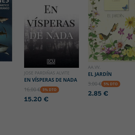
AA.VV.
JOSE PARDIÑAS ALVITE
EL JARDÍN
EN VÍSPERAS DE NADA
3.00 €
5% DTO
16.00 €
5% DTO
2.85 €
15.20 €