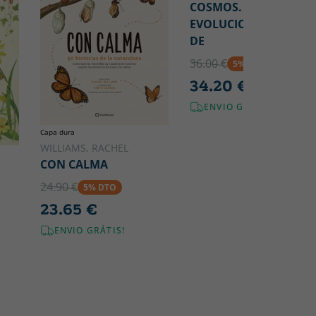
COSMOS. UNA
EVOLUCION COSMICA
DE
36.00 €
5% DTO
34.20 €
ENVIO GRÁTIS!
Capa dura
WILLIAMS, RACHEL
CON CALMA
24.90 €
5% DTO
23.65 €
ENVIO GRÁTIS!