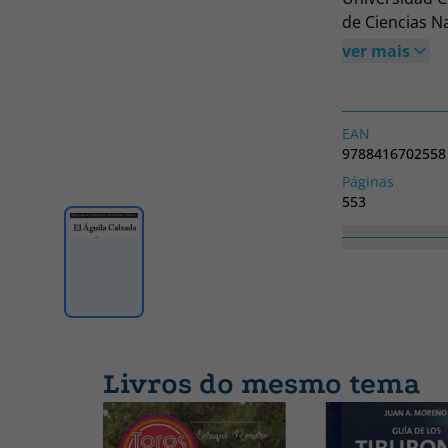
de Ciencias N
águila calzada
ver mais
Actualmente in
en revistas ci
Enciclopedia V
EAN
Naturaleza.. A
9788416702558
el ámbito urb
Páginas
Consejería de 
553
Profesionalid
Coleção
Módulo Format
Zoologia
sobre equipos
Livros do mesmo tema