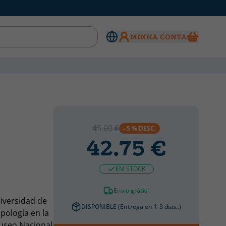
MINHA CONTA
45.00 €
- 5 % DESC.
42.75 €
EM STOCK
Envio grátis!
niversidad de
DISPONIBLE (Entrega en 1-3 dias..)
pología en la
useo Nacional