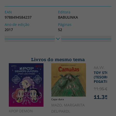
EAN
Editora
9788494584237
BABULINKA
Ano de edição
Páginas
2017
52
Obrigatório
Idioma
Capa dura
Espanhol
Coleção
Altura
LIBROS PARA LA EDUCACIÓN
280
Livros do mesmo tema
EMOCIONAL
Largura
AA.VV.
230
TOY STORY 
(TESORO DE
PEGATINAS)
11.95 €
5% 
11.35 €
Capa dura
MAZO, MARGARITA
KPOP DEMON
DEL/PARDI,