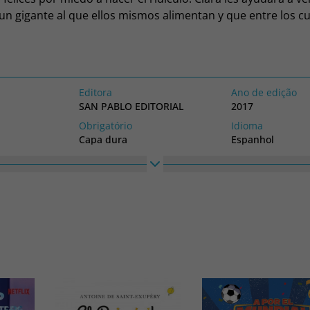
un gigante al que ellos mismos alimentan y que entre los 
er.
Editora
Ano de edição
SAN PABLO EDITORIAL
2017
Obrigatório
Idioma
Capa dura
Espanhol
Altura
Largura
250
250