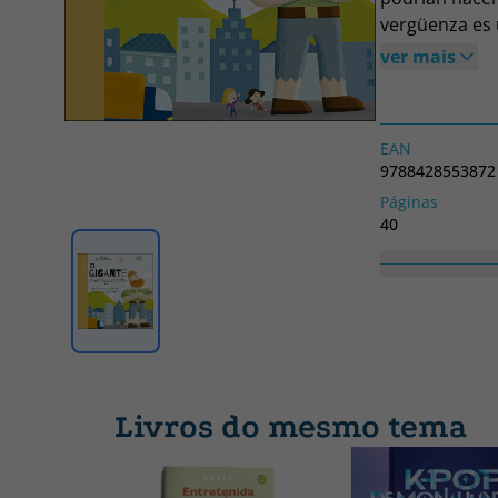
vergüenza es 
hacerlo encog
ver mais
EAN
9788428553872
Páginas
40
Coleção
CALACUENTOS
Livros do mesmo tema