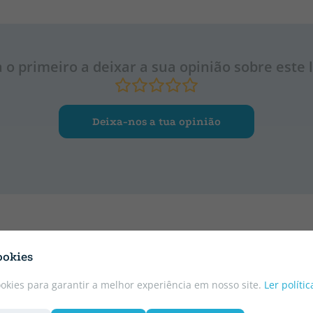
a o primeiro a deixar a sua opinião sobre este l
Deixa-nos a tua opinião
ookies
ookies para garantir a melhor experiência em nosso site.
Ler políti