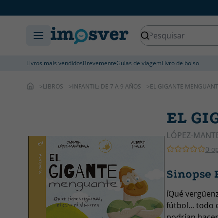
Livros mais vendidos
Brevemente
Guias de viagem
Livro de bolso
LIBROS
INFANTIL: DE 7 A 9 AÑOS
EL GIGANTE MENGUAN
EL G
LÓPEZ-MANT
0 o
Sinopse
íQué vergüenza
fútbol... todo
podrían hacer 