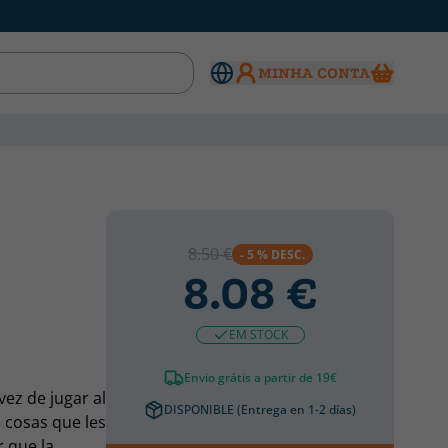
MINHA CONTA
8.50 €
- 5 % DESC.
8.08 €
EM STOCK
Envio grátis a partir de 19€
vez de jugar al
DISPONIBLE (Entrega en 1-2 días)
s cosas que les
r que la