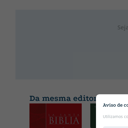
Sej
Da mesma editora
Aviso de c
Utilizamos c