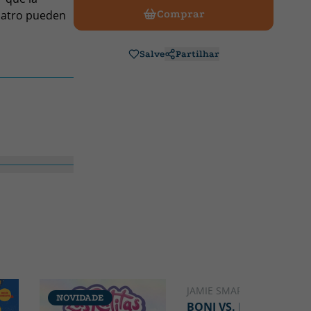
cuatro pueden
Comprar
Salve
Partilhar
JAMIE SMART
NOVIDADE
NOVIDADE
BONI VS. MONO 8.