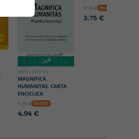
3.95 €
5% DTO
3.75 €
PAPA LEON XIV
1
MAGNIFICA
HUMANITAS. CARTA
ENCICLICA
5.20 €
5% DTO
4.94 €