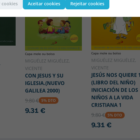
 cookies
Aceitar cookies
Rejeitar cookies
Capa mole ou bolso
Capa mole ou bolso
MIGUÉLEZ MIGUÉLEZ,
MIGUÉLEZ MIGUÉLEZ,
A
VICENTE
VICENTE
JESÚS NOS QUIERE 
CON JESUS Y SU
(LIBRO DEL NIÑO)
IGLESIA.(NUEVO
INICIACIÓN DE LOS
GALILEA 2000)
NIÑOS A LA VIDA
9.80 €
5% DTO
CRISTIANA 1
9.31 €
9.80 €
5% DTO
9.31 €