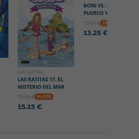
BONI VS. MONO EN
PUERCO Y ALMA
13.95 €
5% DTO
13.25 €
LAS RATITAS
LAS RATITAS 17. EL
MISTERIO DEL MAR
15.95 €
5% DTO
15.15 €