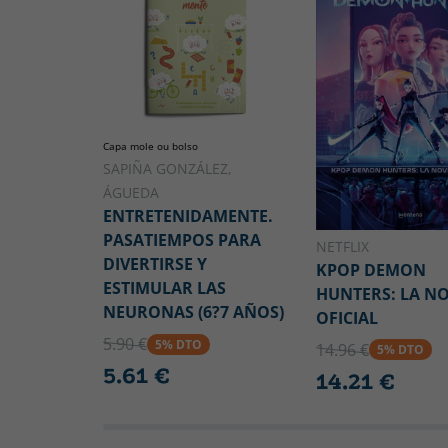
Capa mole ou bolso
SAPIÑA GONZÁLEZ,
ÁGUEDA
ENTRETENIDAMENTE.
PASATIEMPOS PARA
NETFLIX
DIVERTIRSE Y
KPOP DEMON
ESTIMULAR LAS
HUNTERS: LA N
NEURONAS (6?7 AÑOS)
OFICIAL
5.90 €
5% DTO
14.96 €
5% DTO
5.61 €
14.21 €