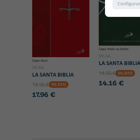
Configurar
Capa mole ou bolso
VV.AA.
Capa dura
LA SANTA BIBLI
VV.AA.
14.90 €
5% DTO
LA SANTA BIBLIA
14.16 €
18.90 €
5% DTO
17.96 €