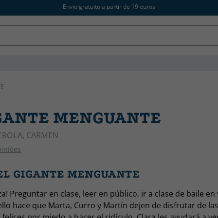
Envio gratuito a partir de 19 euros
TE
IGANTE MENGUANTE
EROLA, CARMEN
piniões
 EL GIGANTE MENGUANTE
! Preguntar en clase, leer en público, ir a clase de baile en 
 ello hace que Marta, Curro y Martín dejen de disfrutar de la
felices por miedo a hacer el ridículo. Clara les ayudará a ve