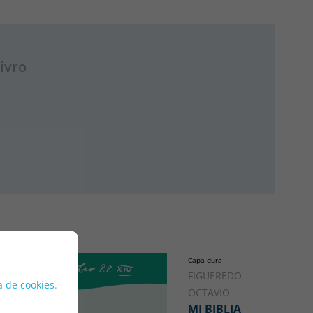
ivro
Capa dura
FIGUEREDO RUEDA,
ca de cookies
.
OCTAVIO
MI BIBLIA