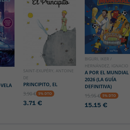
BIGURI, IKER /
HERNÁNDEZ, IGNACIO
SAINT-EXUPÉRY, ANTOINE
A POR EL MUNDIAL
DE
2026 (LA GUÍA
PRINCIPITO, EL
OVELA
DEFINITIVA)
3.90 €
5% DTO
15.95 €
5% DTO
3.71 €
15.15 €