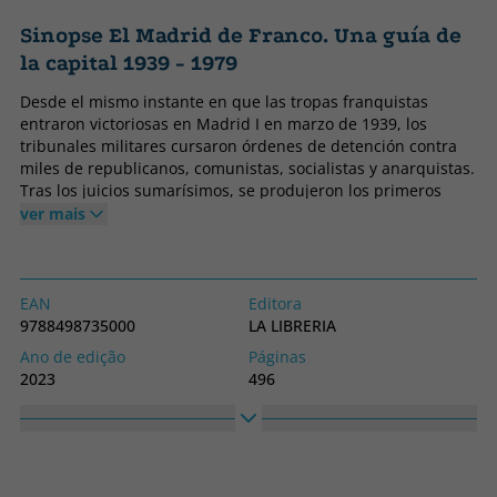
Sinopse El Madrid de Franco. Una guía de
la capital 1939 - 1979
Desde el mismo instante en que las tropas franquistas
entraron victoriosas en Madrid I en marzo de 1939, los
tribunales militares cursaron órdenes de detención contra
miles de republicanos, comunistas, socialistas y anarquistas.
Tras los juicios sumarísimos, se produjeron los primeros
fusilamientos en las tapias del cementerio del Este (actual
ver mais
cementerio de La Almudena). Aquellos siniestros años de
posguerra estuvieron marcados por el miedo, el hambre y el
estraperlo. En 1945, al finalizar la Segunda Guerra Mundial,
un cinturón de pobreza rodeaba la ciudad. La falta de
EAN
Editora
vivienda social y el escaso pulso industrial no ayudaban a
9788498735000
LA LIBRERIA
reforzar esa imagen de desarrollo y recuperación económica
Ano de edição
Páginas
que pretendía transmitir la dictadura. Los nuevos vecinos,
2023
496
que se asentaban en chabolas miserables del Puente de
Obrigatório
Idioma
Vallecas, La Elipa o el Pozo del Tío Raimundo, contrastaban
Capa mole ou bolso
Espanhol
con los madrileños que disfrutaban en la sala de fiestas
Pasapoga o en la coctelería de Perico Chicote en la Gran Vía,
Coleção
Altura
a donde acudían las rutilantes estrellas de Hollywood que
HISTORIAS DE MADRID
225