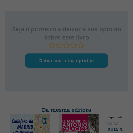
Seja o primeiro a deixar a sua opinião
sobre este livro
Deixa-nos a tua opinião
Da mesma editora
Capa mole ou bol
VV.AA.
GUIA DE HU