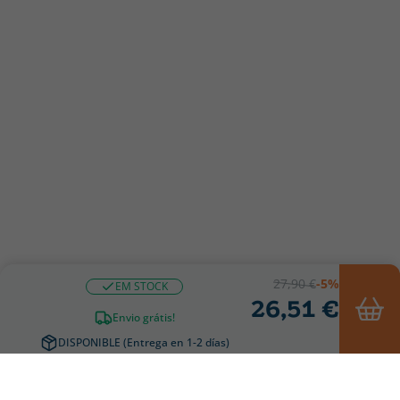
27,90 €
-5%
EM STOCK
26,51 €
Envio grátis!
DISPONIBLE (Entrega en 1-2 días)