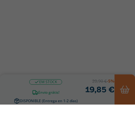
20,90 €
-5%
EM STOCK
19,85 €
Envio grátis!
DISPONIBLE (Entrega en 1-2 días)