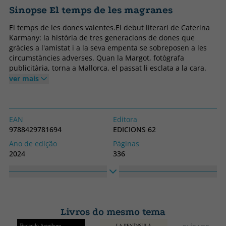
Sinopse El temps de les magranes
El temps de les dones valentes.El debut literari de Caterina
Karmany: la història de tres generacions de dones que
gràcies a l'amistat i a la seva empenta se sobreposen a les
circumstàncies adverses. Quan la Margot, fotògrafa
publicitària, torna a Mallorca, el passat li esclata a la cara.
Després de la mort dels pares, ella encara conserva en un
ver mais
racó del jardí l'antic magraner. A poc a poc, anirà coneixent
el passat d'aquella dona forta sense estudis, i coneixerà
també alguns fets oblidats que van tenir el poble on va
créixer i recupera les seves amigues, les Moixes, que com
EAN
Editora
ella també viuen atrapades per certes circumstàncies
9788429781694
EDICIONS 62
personals i laborals, la seva vida fa un tomb radical. Com
Ano de edição
Páginas
l'àvia, ella també haurà de lluitar per tirar endavant. Una
2024
336
novel·la femenina amb una bona història, personatges de
Obrigatório
Idioma
carn i ossos, i un escenari ben atractiu: la Mallorca rural de
Capa dura
Catalão
la postguerra i l'actual.
Coleção
Altura
El Balancí
230
Livros do mesmo tema
Largura