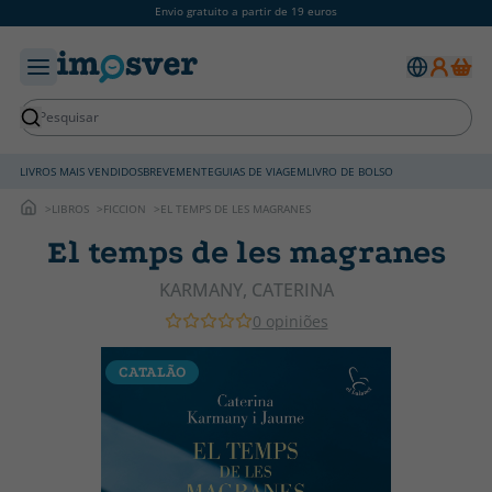
Envio gratuito a partir de 19 euros
LIVROS MAIS VENDIDOS
BREVEMENTE
GUIAS DE VIAGEM
LIVRO DE BOLSO
LIBROS
FICCION
EL TEMPS DE LES MAGRANES
El temps de les magranes
KARMANY, CATERINA
0 opiniões
CATALÃO
C