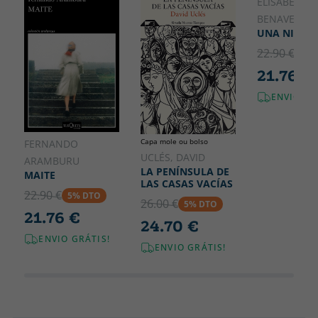
150
ELÍSABET
BENAVENT
UNA NIÑA 
22.90 €
5% 
21.76 €
ENVIO GR
Capa mole ou bolso
FERNANDO
UCLÉS, DAVID
ARAMBURU
LA PENÍNSULA DE
MAITE
LAS CASAS VACÍAS
22.90 €
5% DTO
26.00 €
5% DTO
21.76 €
24.70 €
ENVIO GRÁTIS!
ENVIO GRÁTIS!