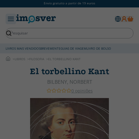
Envio gratuito a partir de 19 euros
LIVROS MAIS VENDIDOS
BREVEMENTE
GUIAS DE VIAGEM
LIVRO DE BOLSO
LIBROS
FILOSOFIA
EL TORBELLINO KANT
El torbellino Kant
BILBENY, NORBERT
0 opiniões