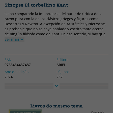
Sinopse El torbellino Kant
Se ha comparado la importancia del autor de Crítica de la
razón pura con la de los clásicos griegos y figuras como
Descartes y Newton. A excepción de Aristóteles y Nietzsche,
es probable que no se haya hablado y escrito tanto acerca
de ningún filósofo como de Kant. En ese sentido, si hay que
volver a su obra es para dedicarle una relectura calma y
ver mais
paciente, con el fin de recordar aquello que hoy peligra la
libertad, la moral, el ser humano y encontrar las claves para
sostenerlo. El torbellino Kant enmarca la vida y la obra de
este filósofo mayor de la Ilustración en el contexto social y
EAN
Editora
político en el que se desarrollaron su discreta personalidad y
9788434437487
ARIEL
su pluma prolífica, desde las carencias familiares y el arduo
Ano de edição
Páginas
camino hacia el reconocimiento académico pasando por su
2024
232
conflicto con la religión y sus pares, sin obviar su exposición
Obrigatório
Idioma
y afinidad a los ideales de la Revolución Francesa. Norbert
Capa dura
Espanhol
Bilbeny alterna la crónica biográfica con la traducción de
ideas y conceptos kantianos en términos asequibles y
Coleção
Altura
demuestra la extrema actualidad del pensador alemán. Su
Ariel
230
famoso mensaje «Atrévete a pensar», sigue atravesando
Livros do mesmo tema
Largura
como un torbellino el cielo de las ideas para tocar tierra y
Capa mole ou bol