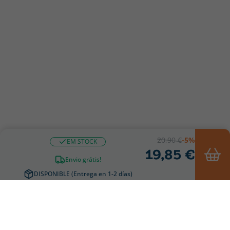
20,90 €
-5%
EM STOCK
19,85 €
Envio grátis!
DISPONIBLE (Entrega en 1-2 días)