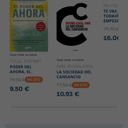
145
cambiar nuestro modo de ver el mundo y el alma humana.
FALCES, LAU
TE VAS A MO
TODAVÍA N
EMPEZADO A
16.90 €
5% 
16.06 €
Capa mole ou bolso
Capa mole ou bolso
TOLLE, ECKHART
HAN, BYUNG-CHUL
PODER DEL
AHORA, EL
LA SOCIEDAD DEL
CANSANCIO
10.00 €
5% DTO
11.50 €
5% DTO
9.50 €
10.93 €