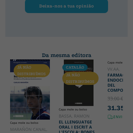
Deixa-nos a tua opinião
Da mesma editora
Capa mole ou bol
JÁ NÃO
CATALÃO
JÁ NÃO
VV.AA.
DISTRIBUÍMOS
DISTRIB
FARMACOLO
JÁ NÃO
ENDOCRINO
DISTRIBUÍMOS
DEL
COMPORTA
33.00 €
5% 
31.35 €
Capa mole ou bolso
BASSA, RAMON
ENVIO GR
EL LLENGUATGE
Capa mole ou bolso
ORAL I ESCRIT A
MARAÑÓN CANAL,
L'ESCOLA: BONES