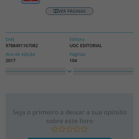
VER PÁGINAS
EAN
Editora
9788491167082
UOC EDITORIAL
Ano de edição
Páginas
2017
104
Obrigatório
Idioma
Capa mole ou bolso
Espanhol
Coleção
Altura
SIN COLECCION
175
Largura
120
Seja o primeiro a deixar a sua opinião
sobre este livro