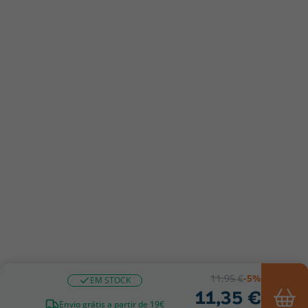
11,95 €
-5%
EM STOCK
11,35 €
Envio grátis a partir de 19€