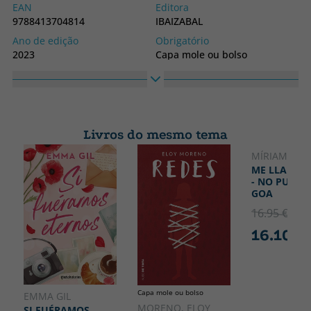
EAN
Editora
9788413704814
IBAIZABAL
Ano de edição
Obrigatório
2023
Capa mole ou bolso
Idioma
Coleção
Basco
SIN COLECCION
Livros do mesmo tema
MÍRIAM TIR
NOVIDAD
ME LLAMO 
- NO PUEDO
GOA
16.95 €
5% 
16.10 €
Capa mole ou bolso
EMMA GIL
MORENO, ELOY
SI FUÉRAMOS