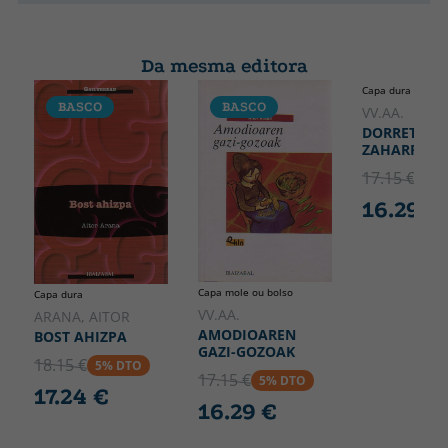
Da mesma editora
Capa dura
BASCO
BASCO
BASCO
VV.AA.
DORRETXE
ZAHARREKO.
17.15 €
5% 
16.29 €
Capa mole ou bolso
Capa dura
VV.AA.
ARANA, AITOR
AMODIOAREN
BOST AHIZPA
GAZI-GOZOAK
18.15 €
5% DTO
17.15 €
5% DTO
17.24 €
16.29 €