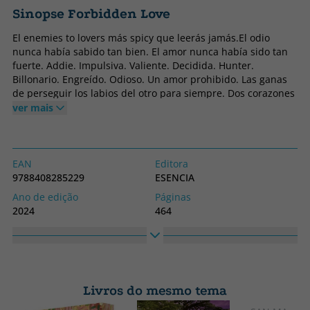
Sinopse Forbidden Love
El enemies to lovers más spicy que leerás jamás.El odio
nunca había sabido tan bien. El amor nunca había sido tan
fuerte. Addie. Impulsiva. Valiente. Decidida. Hunter.
Billonario. Engreído. Odioso. Un amor prohibido. Las ganas
de perseguir los labios del otro para siempre. Dos corazones
que piensan saltarse todas las reglas. Estarán juntos aunque
ver mais
arda el mundo.
EAN
Editora
9788408285229
ESENCIA
Ano de edição
Páginas
2024
464
Obrigatório
Idioma
Capa mole ou bolso
Espanhol
Coleção
Altura
Matchstories Romántica
230
Livros do mesmo tema
Contemporánea