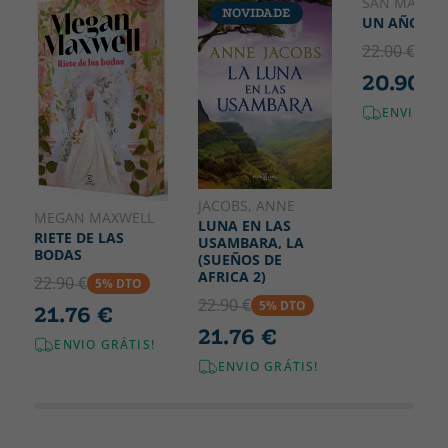
Largura
SAN MARTÍN
NOVIDADE
150
UN AÑO Y U
22.00 €
5% 
20.90 €
ENVIO GR
JACOBS, ANNE
MEGAN MAXWELL
LUNA EN LAS
RIETE DE LAS
USAMBARA, LA
BODAS
(SUEÑOS DE
AFRICA 2)
22.90 €
5% DTO
22.90 €
5% DTO
21.76 €
21.76 €
ENVIO GRÁTIS!
ENVIO GRÁTIS!