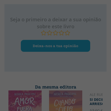
Seja o primeiro a deixar a sua opinião
sobre este livro
Deixa-nos a tua opinião
Da mesma editora
ALE RUBIO
SI DECIDO
ARRIESGAR
17.90 €
5% 