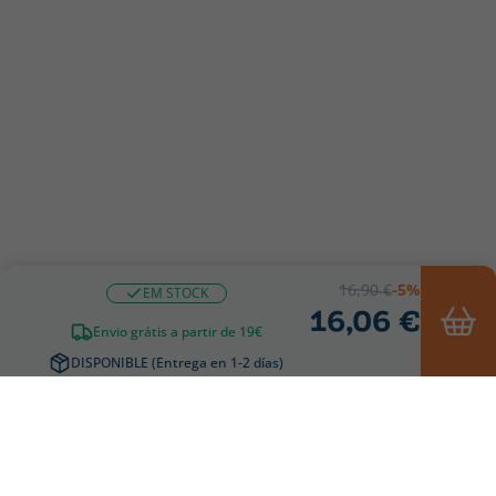
16,90 €
-5%
EM STOCK
16,06 €
Envio grátis a partir de 19€
DISPONIBLE (Entrega en 1-2 días)