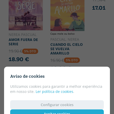
17.01 €
Capa mole ou bolso
NEREA PASCUAL
PASCUAL, NEREA
AMOR FUERA DE
SERIE
CUANDO EL CIELO
SE VUELVA
19.90 €
5% DTO
AMARILLO
18.90 €
16.90 €
5% DTO
16.06 €
Aviso de cookies
Utilizamos cookies para garantir a melhor experiência
em nosso site.
Ler política de cookies
.
Configurar cookies
Aceitar cookies