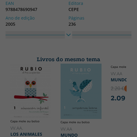
EAN
Editora
9788478690947
CEPE
Ano de edição
Páginas
2005
236
Obrigatório
Idioma
Livro em outro formato
Espanhol
Coleção
Altura
SIN COLECCION
240
Livros do mesmo tema
Largura
Capa mole ou bol
170
VV.AA
MUNDO ESP
2.20 €
5% D
2.09 €
Capa mole ou bolso
Capa mole ou bolso
VV.AA.
VV.AA
LOS ANIMALES
MUNDO