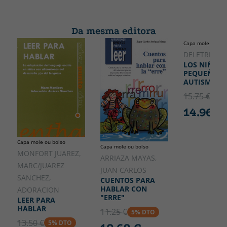
Da mesma editora
Capa mole ou bol
DELETREA
LOS NIÑOS
PEQUEÑOS 
AUTISMO
15.75 €
5% 
14.96 €
Capa mole ou bolso
Capa mole ou bolso
MONFORT JUAREZ,
ARRIAZA MAYAS,
MARC/JUAREZ
JUAN CARLOS
SANCHEZ,
CUENTOS PARA
HABLAR CON
ADORACION
"ERRE"
LEER PARA
HABLAR
11.25 €
5% DTO
13.50 €
5% DTO