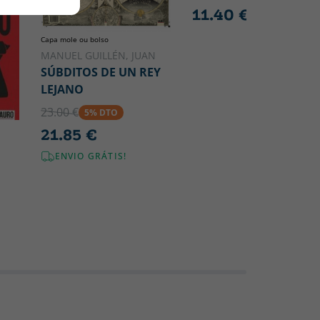
11.40 €
Capa mole ou bolso
MANUEL GUILLÉN, JUAN
SÚBDITOS DE UN REY
LEJANO
23.00 €
5% DTO
21.85 €
ENVIO GRÁTIS!