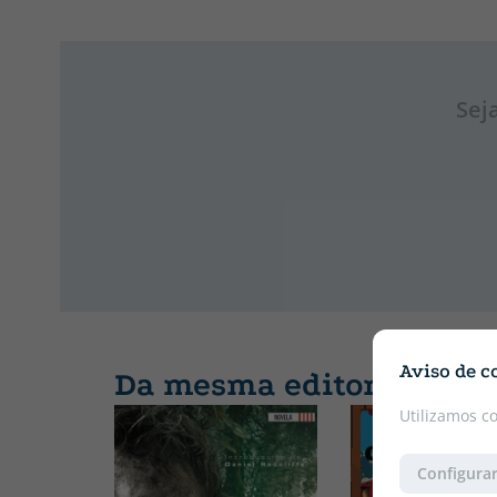
Sej
Aviso de c
Da mesma editora
Utilizamos c
Configurar