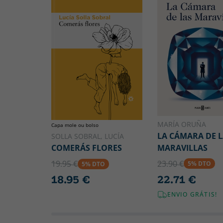
MARÍA ORUÑA
Capa mole ou bolso
LA CÁMARA DE L
SOLLA SOBRAL, LUCÍA
MARAVILLAS
COMERÁS FLORES
23.90 €
19.95 €
5% DTO
5% DTO
22.71 €
18.95 €
ENVIO GRÁTIS!