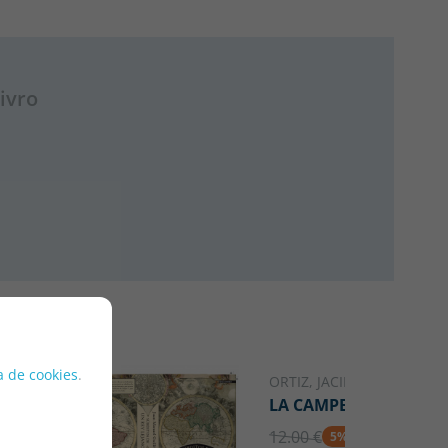
ivro
ca de cookies
.
ORTIZ, JACINTA
LA CAMPESINA
12.00 €
5% DTO