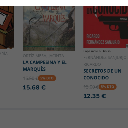
Capa mole ou bolso
ARÍA
ORTÍZ MESA, JACINTA
FERNÁNDEZ SANJURJO,
LA CAMPESINA Y EL
RICARDO
MARQUÈS
SECRETOS DE UN
CONOCIDO
16.50 €
5% DTO
15.68 €
13.00 €
5% DTO
12.35 €