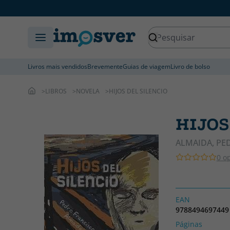
Livros mais vendidos
Brevemente
Guias de viagem
Livro de bolso
LIBROS
NOVELA
HIJOS DEL SILENCIO
HIJOS
ALMAIDA, PE
0 o
EAN
9788494697449
Páginas