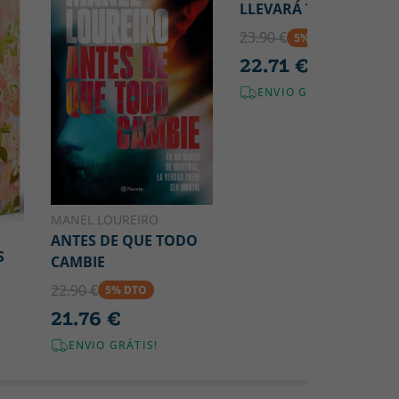
LLEVARÁ TU NOMBRE
23.90 €
5% DTO
22.71 €
ENVIO GRÁTIS!
MANEL LOUREIRO
ANTES DE QUE TODO
S
CAMBIE
22.90 €
5% DTO
21.76 €
ENVIO GRÁTIS!