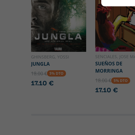
SENCIALES, JOSE M
GHINSBERG, YOSSI
SUEÑOS DE
JUNGLA
MORRINGA
18.00 €
5% DTO
18.00 €
5% DTO
17.10 €
17.10 €