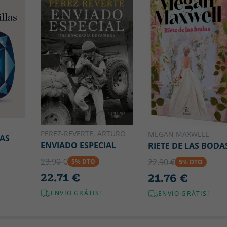
PEREZ-REVERTE, ARTURO
MEGAN MAXWELL
AS
ENVIADO ESPECIAL
RIETE DE LAS BODA
23.90 €
22.90 €
5% DTO
5% DTO
22.71 €
21.76 €
ENVIO GRÁTIS!
ENVIO GRÁTIS!