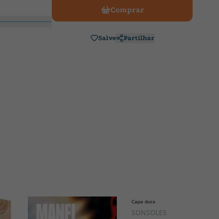
Comprar
Salve
Partilhar
Capa dura
SONSOLES ÓNEGA