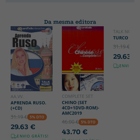
Da mesma editora
TALK NOW
TURCO - AM
31.19 €
5% 
29.63 €
ENVIO GR
COMPLETE SET
AA.VV.
CHINO (SET
APRENDA RUSO.
4CD+1DVD-ROM)-
(+CD)
AMC2019
31.19 €
5% DTO
46.00 €
5% DTO
29.63 €
43.70 €
ENVIO GRÁTIS!