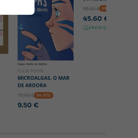
48.00 €
5% DTO
45.60 €
ENVIO GRÁTIS!
Capa mole ou bolso
XULIA PISON
MICROALGAS. O MAR
DE ARDORA
10.00 €
5% DTO
9.50 €