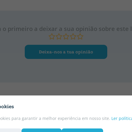
a o primeiro a deixar a sua opinião sobre este l
Deixa-nos a tua opinião
ookies
ookies para garantir a melhor experiência em nosso site.
Ler políti