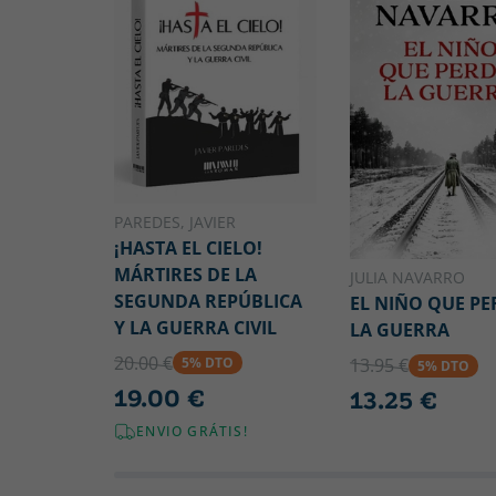
PAREDES, JAVIER
¡HASTA EL CIELO!
MÁRTIRES DE LA
JULIA NAVARRO
SEGUNDA REPÚBLICA
EL NIÑO QUE PE
Y LA GUERRA CIVIL
LA GUERRA
20.00 €
13.95 €
5% DTO
5% DTO
19.00 €
13.25 €
ENVIO GRÁTIS!