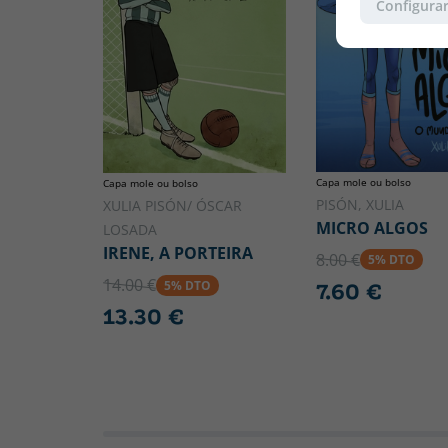
Configurar
Capa mole ou bolso
Capa mole ou bolso
PISÓN, XULIA
XULIA PISÓN/ ÓSCAR
MICRO ALGOS
LOSADA
IRENE, A PORTEIRA
8.00 €
5% DTO
14.00 €
5% DTO
7.60 €
13.30 €