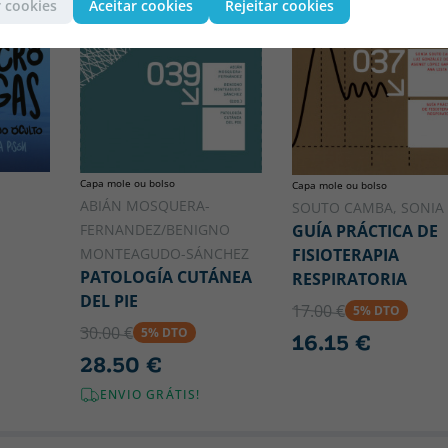
 cookies
Aceitar cookies
Rejeitar cookies
Capa mole ou bolso
Capa mole ou bolso
ABIÁN MOSQUERA-
SOUTO CAMBA, SONIA
FERNANDEZ/BENIGNO
GUÍA PRÁCTICA DE
MONTEAGUDO-SÁNCHEZ
FISIOTERAPIA
PATOLOGÍA CUTÁNEA
RESPIRATORIA
DEL PIE
17.00 €
5% DTO
30.00 €
5% DTO
16.15 €
28.50 €
ENVIO GRÁTIS!