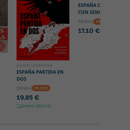
ESPAÑA CONTADA
CON SENCILLEZ
18.00 €
5% DTO
17.10 €
JULIÁN CASANOVA
ESPAÑA PARTIDA EN
DOS
20.90 €
5% DTO
19.85 €
ENVIO GRÁTIS!