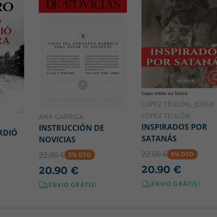
Capa mole ou bolso
LÓPEZ TEULÓN, JORGE
LÓPEZ TEULÓN
ANA GARRIGA
INSPIRADOS POR
INSTRUCCIÓN DE
RDIÓ
SATANÁS
NOVICIAS
22.00 €
22.00 €
5% DTO
5% DTO
20.90 €
20.90 €
ENVIO GRÁTIS!
ENVIO GRÁTIS!