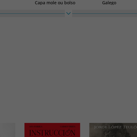
Capa mole ou bolso
Galego
Coleção
Altura
Homenajes
258