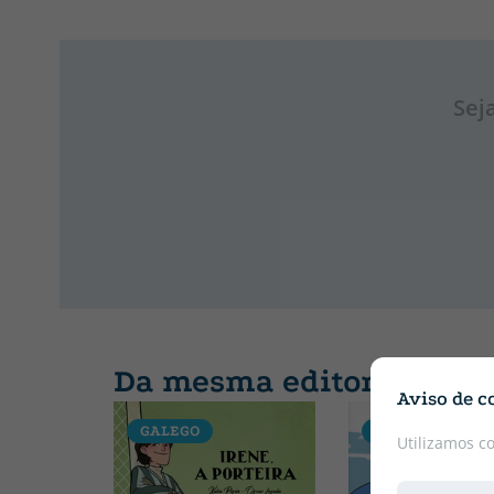
Sej
Da mesma editora
Aviso de c
GALEGO
GALEGO
Utilizamos c