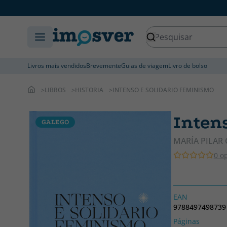
Livros mais vendidos
Brevemente
Guias de viagem
Livro de bolso
LIBROS
HISTORIA
INTENSO E SOLIDARIO FEMINISMO
Inten
GALEGO
MARÍA PILAR
0 o
EAN
9788497498739
Páginas