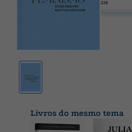
228
N.º coleção
17
Largura
176
Livros do mesmo tema