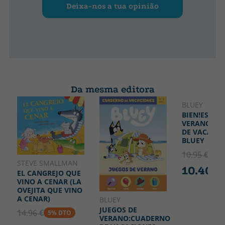
Deixa-nos a tua opinião
Da mesma editora
BLUEY
BIEN!ES
VERANO!:C
DE VACACIO
BLUEY
10.95 €
5% 
STEVE SMALLMAN
10.40 €
EL CANGREJO QUE
VINO A CENAR (LA
OVEJITA QUE VINO
A CENAR)
BLUEY
JUEGOS DE
14.96 €
5% DTO
VERANO:CUADERNO