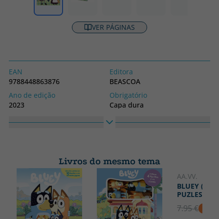
VER PÁGINAS
EAN
Editora
9788448863876
BEASCOA
Ano de edição
Obrigatório
2023
Capa dura
Idioma
Coleção
Espanhol
Beascoa
Livros do mesmo tema
AA.VV.
BLUEY (LIB
PUZLES)
7.95 €
5% D