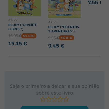
7.55 €
AA.VV.
AA.VV.
BLUEY ("DIVERTI-
BLUEY ("CUENTOS
LIBROS")
Y AVENTURAS")
15.95 €
5% DTO
9.95 €
5% DTO
15.15 €
9.45 €
Seja o primeiro a deixar a sua opinião
sobre este livro