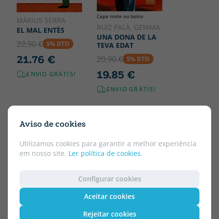
Capa mole ou bolso
MÀRIUS SERRA
RUIZ PALÀ, GEMMA
EL MAL ENTÈS
UNA DONA DE LA
22.90 €
5% DTO
TEVA EDAT
21.76 €
20.90 €
5% DTO
19.85 €
ENVIO GRÁTIS!
ENVIO GRÁTIS!
Aviso de cookies
Utilizamos cookies para garantir a melhor experiência
em nosso site.
Ler política de cookies
.
Configurar cookies
Aceitar cookies
Rejeitar cookies