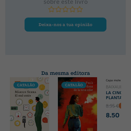
sobre este livro
Deixa-nos a tua opinião
Da mesma editora
Capa mole ou bol
CATALÃO
CATALÃO
CATALÃO
BAIXAULI, 
LA CINQUE
PLANTA
8.95 €
5% D
8.50 €