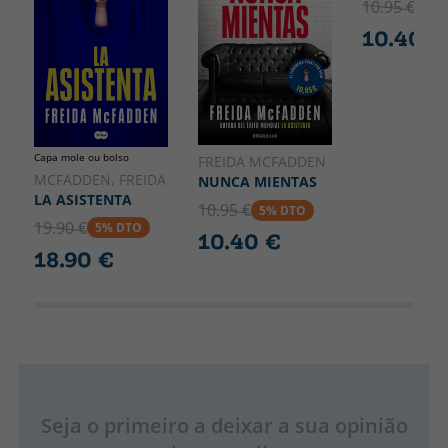
10.95 €
5% 
10.40 €
Capa mole ou bolso
FREIDA MCFADDEN
MCFADDEN, FREIDA
NUNCA MIENTAS
LA ASISTENTA
10.95 €
5% DTO
19.90 €
5% DTO
10.40 €
18.90 €
Seja o primeiro a deixar a sua opinião