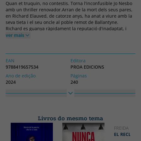
Quan et truquin, no contestis. Torna l'inconfusible Jo Nesbo
amb un thriller renovador.Arran de la mort dels seus pares,
en Richard Elauved, de catorze anys, ha anat a viure amb la
seva tieta i el seu oncle al poble remot de Ballantyne.
Richard es guanya ràpidament la reputació d'inadaptat, i
quan un company de classe anomenat Tom desapareix,
ver mais
tothom sospita que ell n'és el responsable. Ningú se'l creu
quan diu que la cabina telefònica a la vora del bosc va xuclar
en Tom pel receptor com si fossin en una pel·lícula de terror.
Ningú excepte la Karen, una companya que anima en
EAN
Editora
Richard a buscar pistes que la policia refusa investigar.
9788419657534
PROA EDICIONS
Rastrejar el número de telèfon al qual va trucar en Tom des
Ano de edição
Páginas
de la cabina el porta a una casa abandonada al bosc de
2024
240
Mirall. Allà veu una cara terrorífica a la finestra. I llavors les
Obrigatório
Idioma
veus comencen a xiuxiuejar-li a l'orella... I, tanmateix, en
Capa mole ou bolso
Catalão
Richard potser no és el narrador més fiable de la seva pròpia
història...
Coleção
Altura
A TOT VENT
230
Livros do mesmo tema
Largura
150
FREIDA MCF
EL RECLUSO