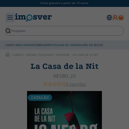
Envio gratuito a partir de 19 euros
LIVROS MAIS VENDIDOS
BREVEMENTE
GUIAS DE VIAGEM
LIVRO DE BOLSO
LIBROS
NEGRA, POLICIACA Y SUSPENSE
LA CASA DE LA NIT
La Casa de la Nit
NESBO, JO
0 opiniões
CATALÃO
C