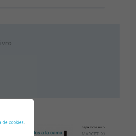
ivro
ca de cookies
.
Capa mole ou bolso
MARCET, XAVIER