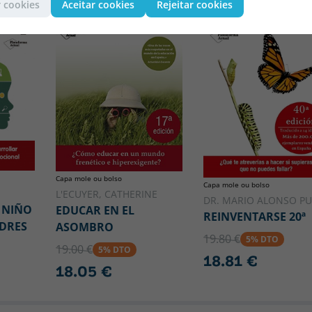
 cookies
Aceitar cookies
Rejeitar cookies
Capa mole ou bolso
Capa mole ou bolso
L'ECUYER, CATHERINE
DR. MARIO ALONSO PU
 NIÑO
EDUCAR EN EL
REINVENTARSE 20ª
ADRES
ASOMBRO
19.80 €
5% DTO
19.00 €
5% DTO
18.81 €
18.05 €