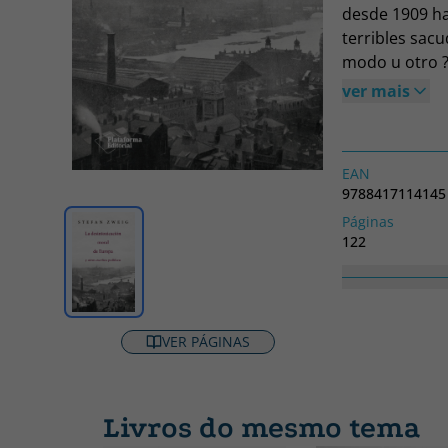
desde 1909 ha
terribles sac
modo u otro ?
de Europa. Co
ver mais
Zweig sobre el
A pesar del t
se abordan te
EAN
mantienen una
9788417114145
han dejado de
Páginas
nos alertan so
122
conjurados.
Coleção
Así, las preo
SIN COLECCION
por el deveni
La desintoxica
VER PÁGINAS
una selección
Campos, que c
ayer y el de h
Livros do mesmo tema