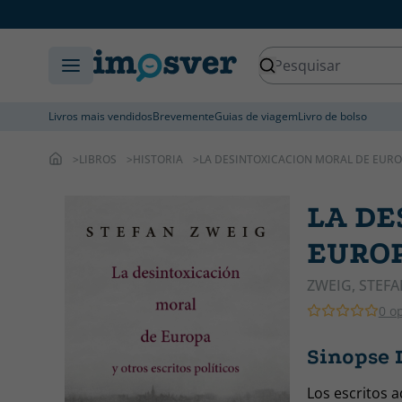
Livros mais vendidos
Brevemente
Guias de viagem
Livro de bolso
LIBROS
HISTORIA
LA DESINTOXICACION MORAL DE EUR
LA DE
EURO
ZWEIG, STEFA
0 o
Sinopse
Los escritos a