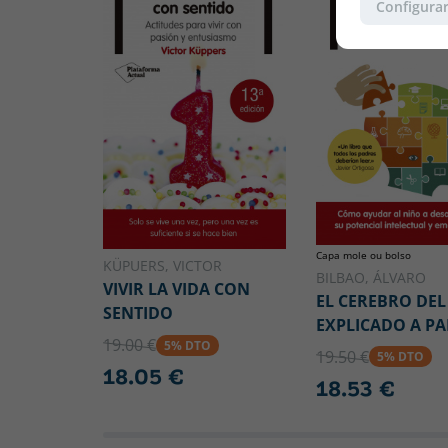
Configurar
Capa mole ou bolso
KÜPUERS, VICTOR
BILBAO, ÁLVARO
VIVIR LA VIDA CON
EL CEREBRO DEL
SENTIDO
EXPLICADO A P
19.00 €
5% DTO
19.50 €
5% DTO
18.05 €
18.53 €