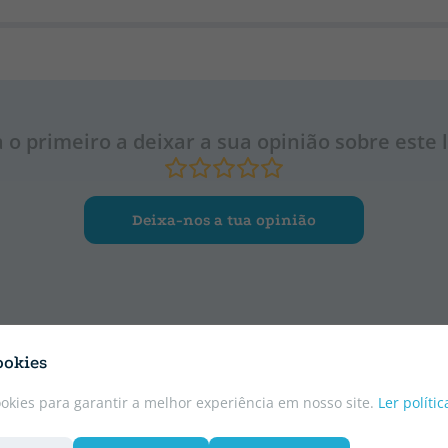
a o primeiro a deixar a sua opinião sobre este l
Deixa-nos a tua opinião
ookies
ookies para garantir a melhor experiência em nosso site.
Ler políti