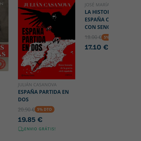
JOSÉ MARÍA PEMÁN
LA HISTORIA DE
ESPAÑA CONTADA
CON SENCILLEZ
18.00 €
5% DTO
17.10 €
JULIÁN CASANOVA
ESPAÑA PARTIDA EN
DOS
20.90 €
5% DTO
19.85 €
ENVIO GRÁTIS!