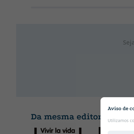
Sej
Aviso de c
Da mesma editora
Utilizamos c