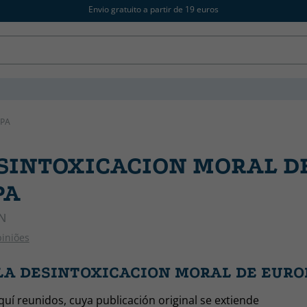
Envio gratuito a partir de 19 euros
OPA
SINTOXICACION MORAL D
PA
N
piniões
 LA DESINTOXICACION MORAL DE EURO
quí reunidos, cuya publicación original se extiende