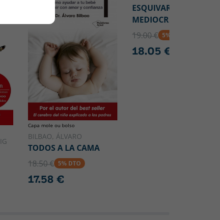
ESQUIVAR LA
MEDIOCRIDAD
19.00 €
5% DTO
18.05 €
Capa mole ou bolso
BILBAO, ÁLVARO
IG
TODOS A LA CAMA
18.50 €
5% DTO
17.58 €