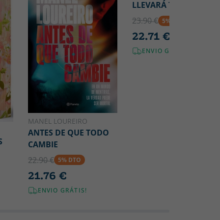
LLEVARÁ TU NOMBRE
23.90 €
5% DTO
22.71 €
ENVIO GRÁTIS!
MANEL LOUREIRO
ANTES DE QUE TODO
S
CAMBIE
22.90 €
5% DTO
21.76 €
ENVIO GRÁTIS!