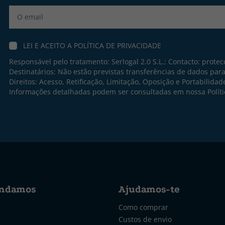
Label
LEI E ACEITO A
POLÍTICA DE PRIVACIDADE
Responsável pelo tratamento: Serlogal 2.0 S.L.; Contacto:
protec
Destinatários: Não estão previstas transferências de dados par
Direitos: Acesso, Retificação, Limitação, Oposição e Portabilidad
Informações detalhadas podem ser consultadas em nossa
Polít
ndamos
Ajudamos-te
Como comprar
Custos de envio