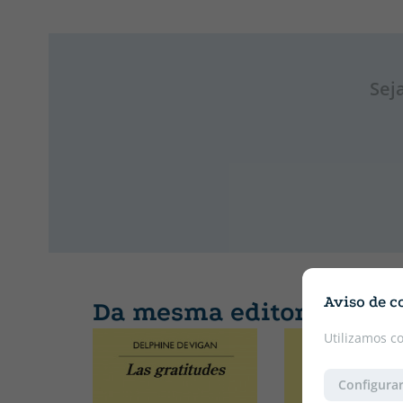
Sej
Aviso de c
Da mesma editora
Utilizamos c
Configurar