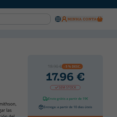
MINHA CONTA
18.90 €
- 5 % DESC.
17.96 €
SEM STOCK
Envio grátis a partir de 19€
Smithson,
Entrega: a partir de 10 dias úteis
ar las
ción del