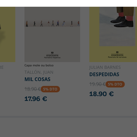
Capa mole ou bolso
RE
JULIAN BARNES
TALLÓN, JUAN
DESPEDIDAS
MIL COSAS
19.90 €
5% DTO
18.90 €
5% DTO
18.90 €
17.96 €