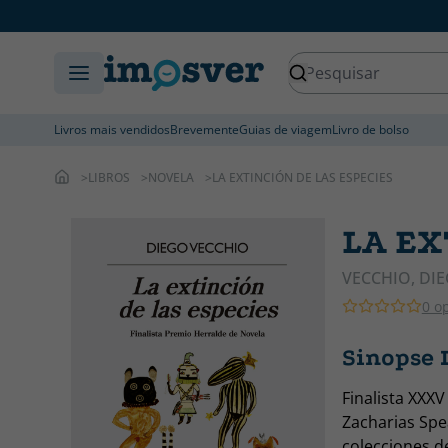
Livros mais vendidos
Brevemente
Guias de viagem
Livro de bolso
LIBROS
NOVELA
LA EXTINCIÓN DE LAS ESPECIES
LA EX
VECCHIO, DI
0 o
Sinopse 
Finalista XXX
Zacharias Spe
colecciones d