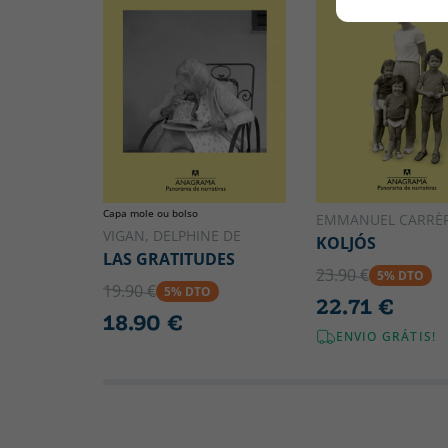
Capa mole ou bolso
EMMANUEL CARRÈ
VIGAN, DELPHINE DE
KOLJÓS
LAS GRATITUDES
23.90 €
5% DTO
19.90 €
5% DTO
22.71 €
18.90 €
ENVIO GRÁTIS!