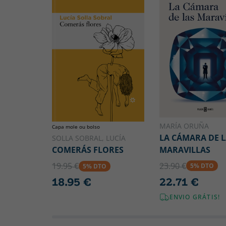
MARÍA ORUÑA
Capa mole ou bolso
LA CÁMARA DE L
SOLLA SOBRAL, LUCÍA
MARAVILLAS
COMERÁS FLORES
23.90 €
19.95 €
5% DTO
5% DTO
22.71 €
18.95 €
ENVIO GRÁTIS!