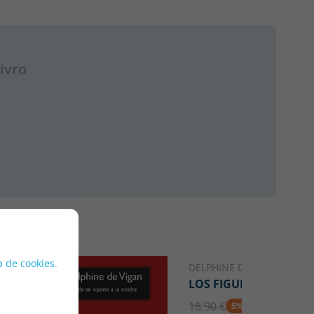
ivro
ca de cookies
.
DELPHINE DE VIGAN
LOS FIGURANTES
18.90 €
5% DTO