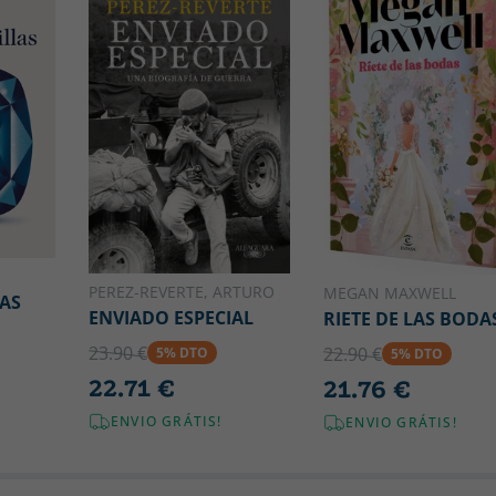
PEREZ-REVERTE, ARTURO
MEGAN MAXWELL
AS
ENVIADO ESPECIAL
RIETE DE LAS BODA
23.90 €
22.90 €
5% DTO
5% DTO
22.71 €
21.76 €
ENVIO GRÁTIS!
ENVIO GRÁTIS!