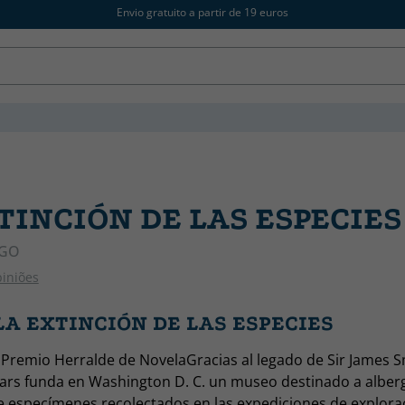
Envio gratuito a partir de 19 euros
TINCIÓN DE LAS ESPECIES
EGO
piniões
LA EXTINCIÓN DE LAS ESPECIES
V Premio Herralde de NovelaGracias al legado de Sir James 
ars funda en Washington D. C. un museo destinado a alberg
e especímenes recolectados en las expediciones de explora