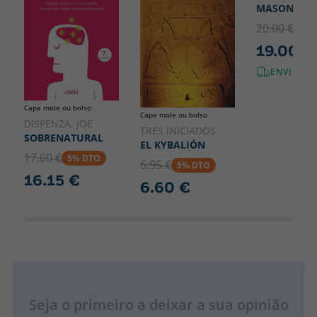
MASONERIA
20.00 €
5% 
19.00 €
ENVIO GR
Capa mole ou bolso
Capa mole ou bolso
DISPENZA, JOE
TRES INICIADOS
SOBRENATURAL
EL KYBALIÓN
17.00 €
5% DTO
6.95 €
5% DTO
16.15 €
6.60 €
Seja o primeiro a deixar a sua opinião