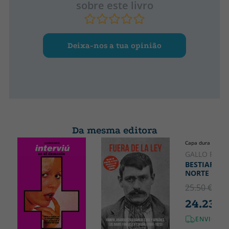
sobre este livro
Deixa-nos a tua opinião
Da mesma editora
Capa dura
GALLO PABL
BESTIARIO 
NORTE
25.50 €
5% 
24.23 €
ENVIO GR