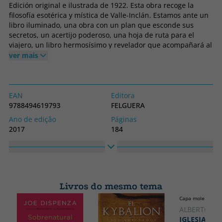
Edición original e ilustrada de 1922. Esta obra recoge la
filosofía esotérica y mística de Valle-Inclán. Estamos ante un
libro iluminado, una obra con un plan que esconde sus
secretos, un acertijo poderoso, una hoja de ruta para el
viajero, un libro hermosísimo y revelador que acompañará al
lector toda la vida, pues lo que persigue no es otra cosa que
ver mais
mostrar cómo vivir la vida como si fuese una obra de arte
por medio de ideas arrebatadoramente intensas y dirigidas
a un paseante curioso.Nuestra edición, que por vez primera
se ofrece al lector tras casi un siglo de su publicación, recoge
EAN
Editora
las brillantes ilustraciones de Moya del Pino, simbología,
9788494619793
FELGUERA
puntuaciones y demás aspectos formales de la edición
Ano de edição
Páginas
original, que fue meticulosamente corregida, supervisada y
2017
184
modificada por Valle-Inclán en vida
Obrigatório
Idioma
Capa dura
Espanhol
Coleção
Altura
ZODIACO NEGRO
140
Livros do mesmo tema
Largura
Capa mole ou bol
190
ALBERTO BÁ
IGLESIA Y