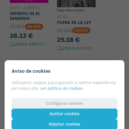
GAYO, ALBERTO
Capa mole ou bolso
INTERVIU ES EL
VV.AA
DEMONIO
FUERA DE LA LEY
27.50 €
5% DTO
26.50 €
5% DTO
26.13 €
25.18 €
ENVIO GRÁTIS!
ENVIO GRÁTIS!
Aviso de cookies
Utilizamos cookies para garantir a melhor experiência
em nosso site.
Ler política de cookies
.
Configurar cookies
Aceitar cookies
Rejeitar cookies