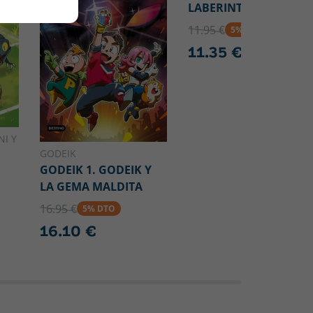
LABERINTO
11.95 €
5% DTO
11.35 €
NI Y
GODEIK
GODEIK 1. GODEIK Y
LA GEMA MALDITA
O
16.95 €
5% DTO
16.10 €