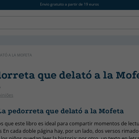
Envio gratuito a partir de 19 euros
ATÓ A LA MOFETA
orreta que delató a la Mof
A
piniões
a pedorreta que delató a la Mofeta
os que este libro es ideal para compartir momentos de lectu
En cada doble página hay, por un lado, dos versos rimados
los niños puedan leer la historia; por otro, un texto en let