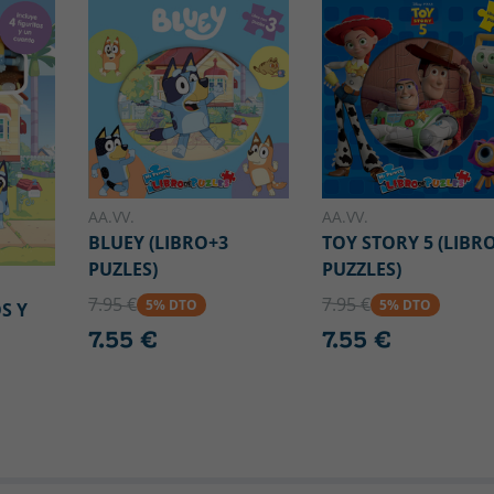
AA.VV.
AA.VV.
BLUEY (LIBRO+3
TOY STORY 5 (LIBR
PUZLES)
PUZZLES)
7.95 €
7.95 €
5% DTO
5% DTO
S Y
7.55 €
7.55 €