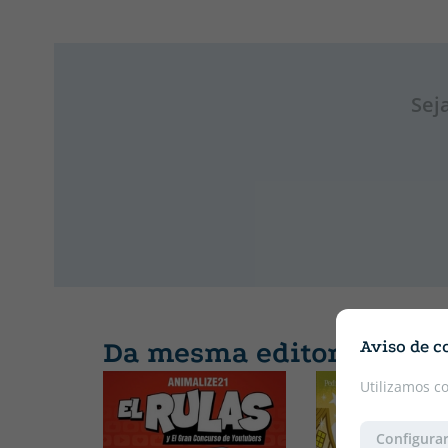
Sej
Da mesma editora
Aviso de c
Utilizamos c
Configurar