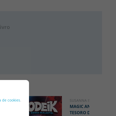
ivro
ca de cookies
.
SUSANNA ISERN
MAGIC ANIMALS 11. EL
TESORO DEL