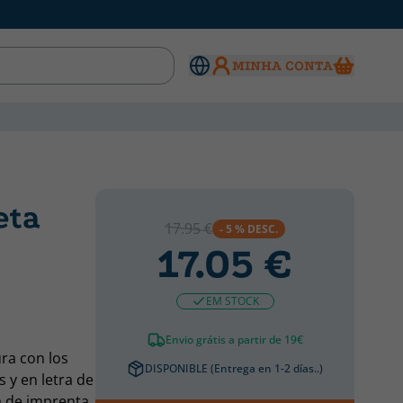
MINHA CONTA
eta
17.95 €
- 5 % DESC.
17.05 €
EM STOCK
Envio grátis a partir de 19€
ra con los
DISPONIBLE (Entrega en 1-2 días..)
 y en letra de
ra de imprenta