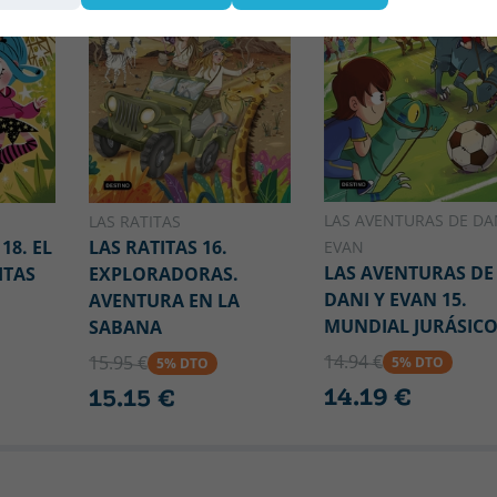
LAS AVENTURAS DE DA
LAS RATITAS
8. EL
LAS RATITAS 16.
EVAN
LAS AVENTURAS DE
ITAS
EXPLORADORAS.
DANI Y EVAN 15.
AVENTURA EN LA
MUNDIAL JURÁSIC
SABANA
14.94 €
15.95 €
5% DTO
5% DTO
14.19 €
15.15 €