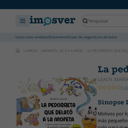
Livros mais vendidos
Brevemente
Guias de viagem
Livro de bolso
LIBROS
INFANTIL: DE 3 A 4 AÑOS
LA PEDORRETA QUE DEL
La ped
LEACH, MARÍ
0 o
Sinopse L
Motivos por l
más pequeños 
palo para que 