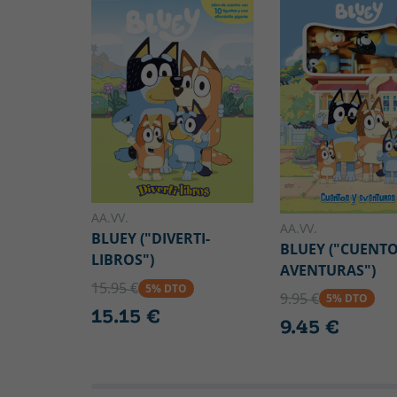
AA.VV.
AA.VV.
BLUEY ("DIVERTI-
BLUEY ("CUENTO
LIBROS")
AVENTURAS")
15.95 €
5% DTO
9.95 €
5% DTO
15.15 €
9.45 €