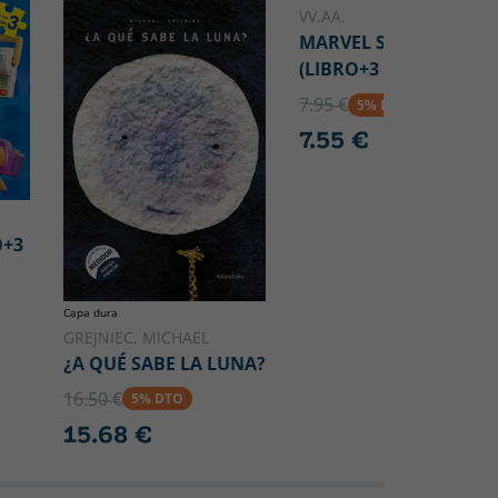
VV.AA.
MARVEL SPIDEY
(LIBRO+3 PUZZLES)
7.95 €
5% DTO
7.55 €
O+3
Capa dura
GREJNIEC, MICHAEL
¿A QUÉ SABE LA LUNA?
16.50 €
5% DTO
15.68 €