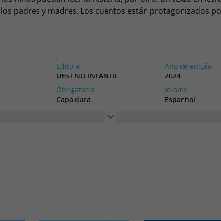
 los padres y madres. Los cuentos están protagonizados po
se enfrentan a situaciones cotidianas con las que, tanto g
entirán identificados. El libro tiene valores como la honrad
 la humildad y el humor. Las ilustraciones están llenas de t
los más pequeños. Géneros Primeros lectores Lectura comp
Editora
Ano de edição
alo Libros ilustrados infantiles Cuentos de animales
DESTINO INFANTIL
2024
Obrigatório
Idioma
Capa dura
Espanhol
Altura
Largura
s
230
220