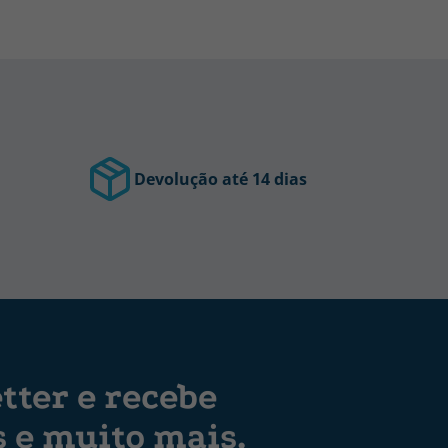
Devolução até 14 dias
tter e recebe
s e muito mais.