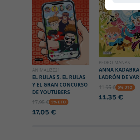
PEDRO MAÑAS
ANNA KADABRA 1
ANIMALIZE21
EL RULAS 5. EL RULAS
LADRÓN DE VAR
Y EL GRAN CONCURSO
11.95 €
5% DTO
DE YOUTUBERS
11.35 €
17.95 €
5% DTO
17.05 €