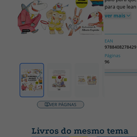
para que lean
animales que 
ver mais
pequeños, se s
perseverancia,
encantarán a 
EAN
con letra de p
9788408278429
Páginas
96
Coleção
Libros ilustrado
VER PÁGINAS
Livros do mesmo tema