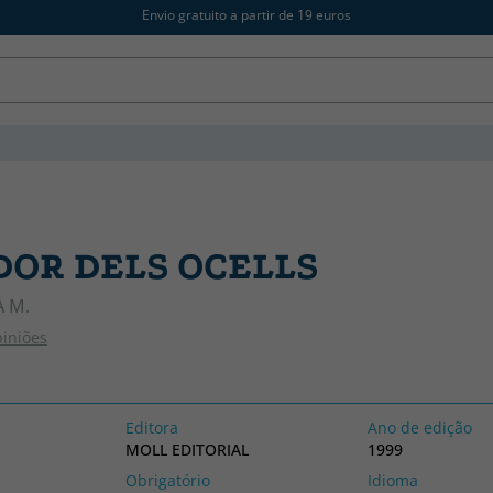
Envio gratuito a partir de 19 euros
DOR DELS OCELLS
A M.
piniões
Editora
Ano de edição
MOLL EDITORIAL
1999
Obrigatório
Idioma