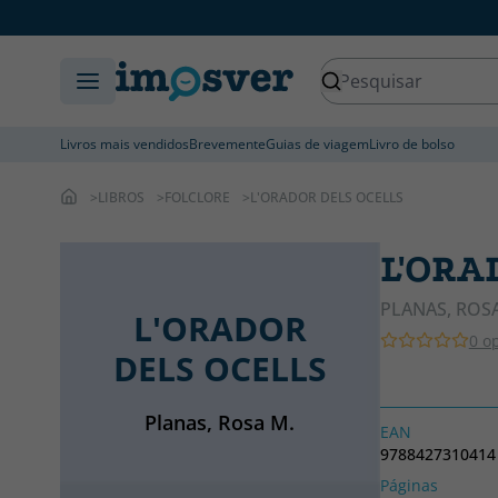
Livros mais vendidos
Brevemente
Guias de viagem
Livro de bolso
LIBROS
FOLCLORE
L'ORADOR DELS OCELLS
L'ORA
PLANAS, ROS
L'ORADOR
0 o
DELS OCELLS
Planas, Rosa M.
EAN
9788427310414
Páginas