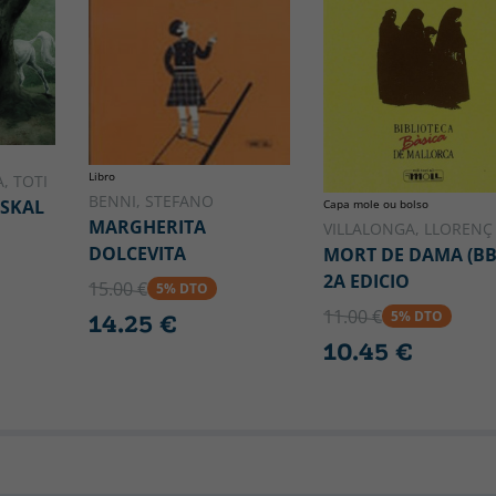
Libro
, TOTI
BENNI, STEFANO
USKAL
Capa mole ou bolso
MARGHERITA
VILLALONGA, LLORENÇ
DOLCEVITA
MORT DE DAMA (B
2A EDICIO
15.00 €
5% DTO
11.00 €
5% DTO
14.25 €
10.45 €