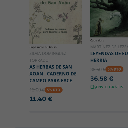
Capa dura
MARTÍNEZ DE LEZEA
Capa mole ou bolso
LEYENDAS DE E
SILVIA DOMINGUEZ
HERRIA
TORRADO
AS HERBAS DE SAN
38.50 €
5% DTO
XOAN . CADERNO DE
36.58 €
CAMPO PARA FACE
ENVIO GRÁTIS!
12.00 €
5% DTO
11.40 €