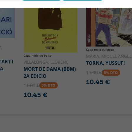
,
Capa mole ou bolso
Capa mole ou bolso
MARIA, MIQUEL ANGEL
'ART I
VILLALONGA, LLORENÇ
TORNA, YUSSUF!
LA
MORT DE DAMA (BBM)
11.00 €
5% DTO
2A EDICIO
10.45 €
11.00 €
5% DTO
10.45 €