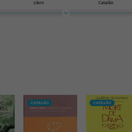
Libro
Catalão
Altura
Largura
220
140
CATALÃO
CATALÃO