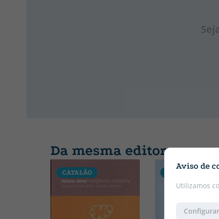
Sej
Da mesma editora
Aviso de c
CATALÃO
CATALÃO
Utilizamos c
Configurar