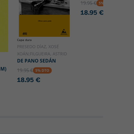
19.95 €
5% DTO
18.95 €
Capa dura
PRESEDO DÍAZ, XOSÉ
XOÁN;FILGUEIRA, ASTRID
DE PANO SEDÁN
BM)
19.95 €
5% DTO
18.95 €