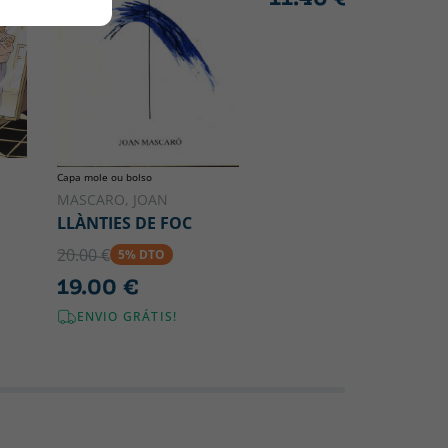
Capa mole ou bolso
MASCARO, JOAN
LLÀNTIES DE FOC
20.00 €
5% DTO
19.00 €
ENVIO GRÁTIS!