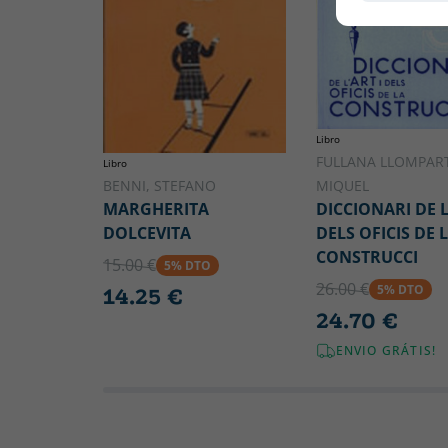
Libro
FULLANA LLOMPART
Libro
MIQUEL
BENNI, STEFANO
DICCIONARI DE L
MARGHERITA
DELS OFICIS DE 
DOLCEVITA
CONSTRUCCI
15.00 €
5% DTO
26.00 €
5% DTO
14.25 €
24.70 €
ENVIO GRÁTIS!