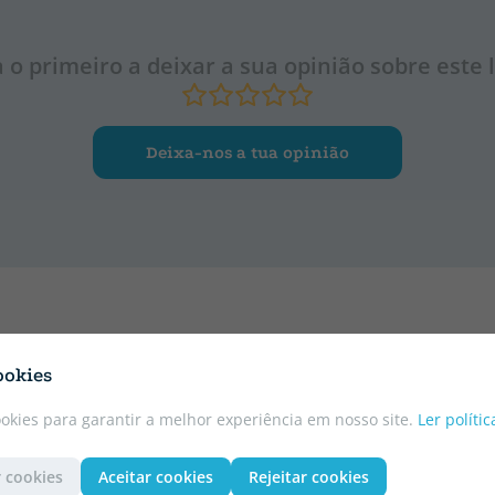
a o primeiro a deixar a sua opinião sobre este l
Deixa-nos a tua opinião
ookies
CATALÃO
CATALÃO
ookies para garantir a melhor experiência em nosso site.
Ler políti
 cookies
Aceitar cookies
Rejeitar cookies