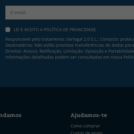
Label
LEI E ACEITO A
POLÍTICA DE PRIVACIDADE
Responsável pelo tratamento: Serlogal 2.0 S.L.; Contacto:
protec
Destinatários: Não estão previstas transferências de dados par
Direitos: Acesso, Retificação, Limitação, Oposição e Portabilidad
Informações detalhadas podem ser consultadas em nossa
Polít
ndamos
Ajudamos-te
Como comprar
Custos de envio