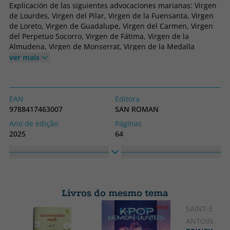
Explicación de las siguientes advocaciones marianas: Virgen
de Lourdes, Virgen del Pilar, Virgen de la Fuensanta, Virgen
de Loreto, Virgen de Guadalupe, Virgen del Carmen, Virgen
del Perpetuo Socorro, Virgen de Fátima, Virgen de la
Almudena, Virgen de Monserrat, Virgen de la Medalla
Milagrosa y Virgen del Olvido Triunfo y Misericordias.
ver mais
EAN
Editora
9788417463007
SAN ROMAN
Ano de edição
Páginas
2025
64
Idioma
Coleção
Espanhol
SIN COLECCION
Altura
Largura
210
210
Livros do mesmo tema
SAINT-EXUPÉ
ANTOINE DE