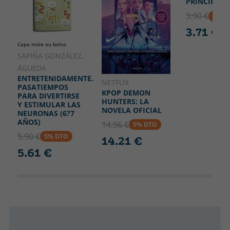
PRINCIPITO,
3.90 €
5% D
3.71 €
Capa mole ou bolso
SAPIÑA GONZÁLEZ,
ÁGUEDA
ENTRETENIDAMENTE.
NETFLIX
PASATIEMPOS
KPOP DEMON
PARA DIVERTIRSE
HUNTERS: LA
Y ESTIMULAR LAS
NOVELA OFICIAL
NEURONAS (6?7
AÑOS)
14.96 €
5% DTO
5.90 €
5% DTO
14.21 €
5.61 €