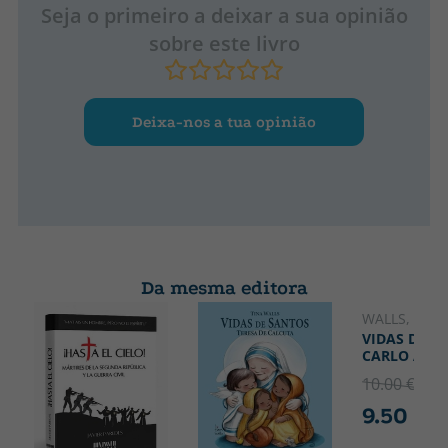
Seja o primeiro a deixar a sua opinião
sobre este livro
Deixa-nos a tua opinião
Da mesma editora
WALLS, TINA
VIDAS DE SA
CARLO ACUT
10.00 €
5% 
9.50 €