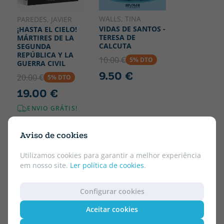
WALLS, TINA
PAREDES, JAVIER
VIDAS DE SANTOS -
¡HASTA EL CIELO!
TERESA DE
MÁRTIRES DE LA
CALCUTA
SEGUNDA
REPÚBLICA Y LA
10.00 €
5% DTO
GUERRA CIVIL
9.50 €
20.00 €
5% DTO
19.00 €
ENVIO GRÁTIS!
Aviso de cookies
Utilizamos cookies para garantir a melhor experiência
em nosso site.
Ler política de cookies
.
Configurar cookies
Aceitar cookies